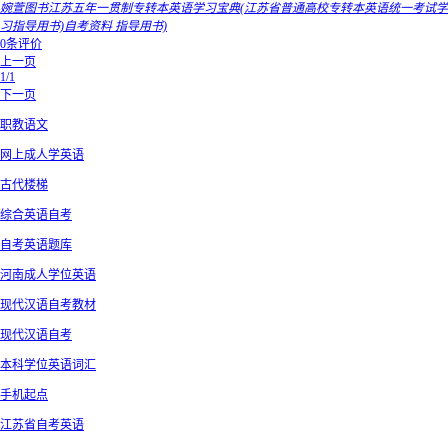
婉萱图书江苏五年一贯制专转本英语学习宝典(江苏省普通高校专转本英语统一考试学
习指导用书)自考资料 指导用书)
0条评价
上一页
1/1
下一页
职教语文
网上成人学英语
古代楼梯
综合英语自考
自考英语题库
河南成人学位英语
现代汉语自考教材
现代汉语自考
本科学位英语词汇
手机起点
江苏省自考英语