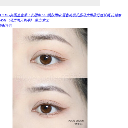
OEMG英国皇室手工长柄伞 SAB授权雨伞 轻奢高级礼品马六甲旅行者长柄 白蜡木
ASH（现货两天到手） 男士/女士
0条评价