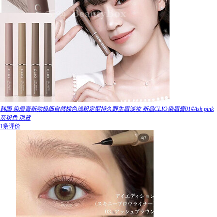
韩国 染眉膏新款极细自然棕色浅粉定型持久野生眉淡妆 新品CLIO染眉膏01#Ash pink
灰粉色 现货
1条评价