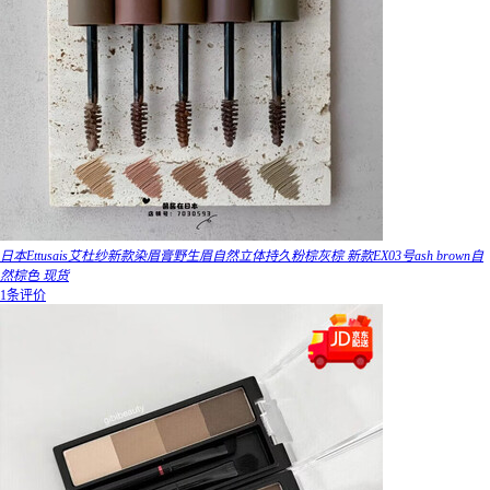
日本Ettusais艾杜纱新款染眉膏野生眉自然立体持久粉棕灰棕 新款EX03号ash brown自
然棕色 现货
1条评价