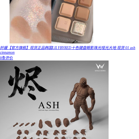
妗媛【官方旗舰】现货正品韩国LILYBYRED十色键盘眼影珠光哑光大地 现货 01 ash
cinnamon
0条评价