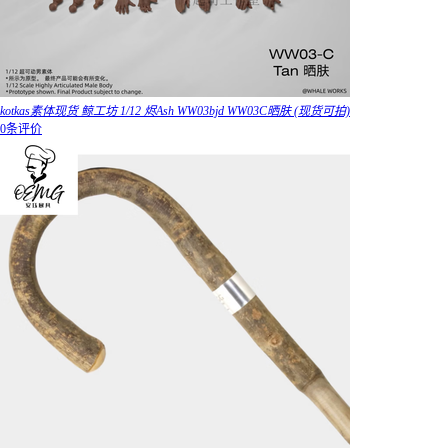
kotkas素体现货 鲸工坊 1/12 烬Ash WW03bjd WW03C晒肤 (现货可拍)
0条评价