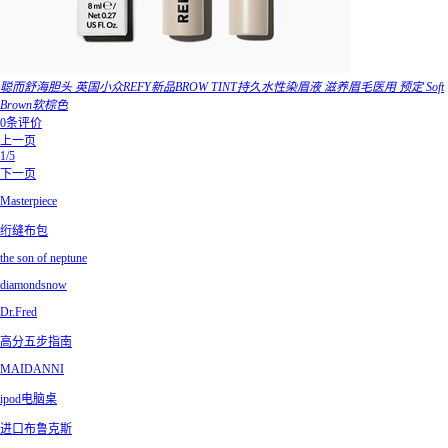
聪而舒海胆头 英国小众REFY新品BROW TINT持久水性染眉液 滋养眉毛医用 预定 Soft
Brown软棕色
0条评价
上一页
1/5
下一页
Masterpiece
绗缝布包
the son of neptune
diamondsnow
Dr.Fred
高分五步指南
MAIDANNI
ipod电脑桌
进口布鲁克斯