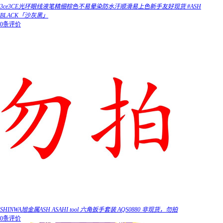
3ce3CE光环眼线液笔精细棕色不易晕染防水汗顺滑易上色新手友好现货 #ASH
BLACK「沙灰黑」
0条评价
SHINWA旭金属ASH ASAHI tool 六角扳手套装 AQS0880 非现货，勿拍
0条评价