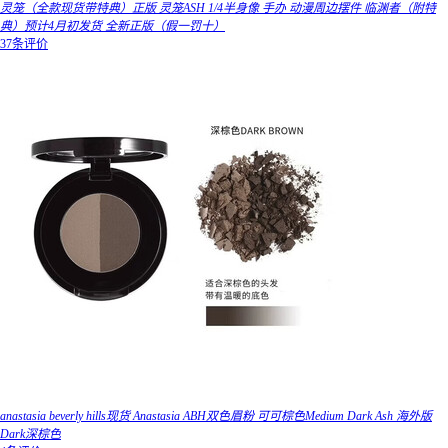
灵笼（全款现货带特典）正版 灵笼ASH 1/4半身像 手办 动漫周边摆件 临渊者（附特
典）预计4月初发货 全新正版（假一罚十）
37条评价
anastasia beverly hills现货 Anastasia ABH双色眉粉 可可棕色Medium Dark Ash 海外版
Dark深棕色