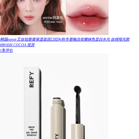
韩国espoir艾丝珀唇膏保湿滋润口红06秋冬唇釉淡妆嫩妹色显白水光 丝绒哑光款
08#ASH COCOA 现货
1条评价