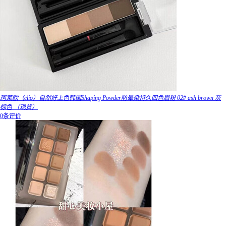
珂莱欧（clio）自然好上色韩国Shaping Powder防晕染持久四色眉粉 02# ash brown 灰
棕色 （现货）
0条评价