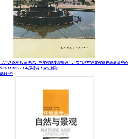
【京仓直发 极速送达】世界园林发展概论：走向自然的世界园林史图说张祖刚
9787112056361中国建筑工业出版社
0条评价