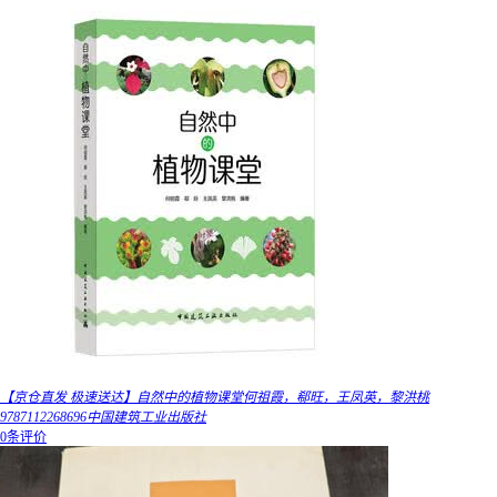
【京仓直发 极速送达】自然中的植物课堂何祖霞，郗旺，王凤英，黎洪桃
9787112268696中国建筑工业出版社
0条评价