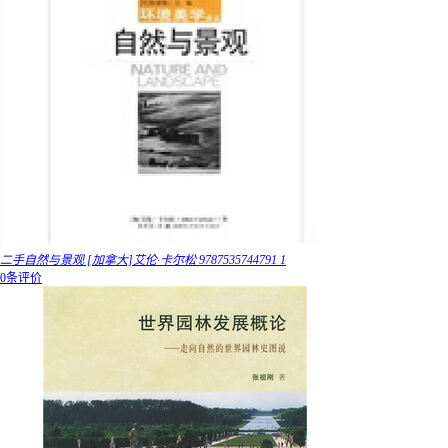
二手自然与景观 [加拿大]艾伦·卡尔松 9787535744791 1
0条评价