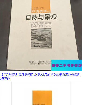
【二手9成新】自然与景观-[加拿大]艾伦·卡尔松著 湖南科技出版
0条评价