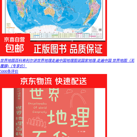
世界地图百科希利尔讲世界地理走遍中国地理图说国家地理-走遍中国 世界地图（无
覆膜)（专享价）
5000条评价