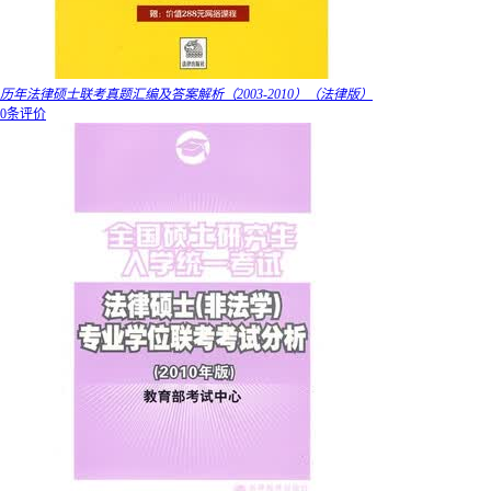
历年法律硕士联考真题汇编及答案解析（2003-2010）（法律版）
0条评价