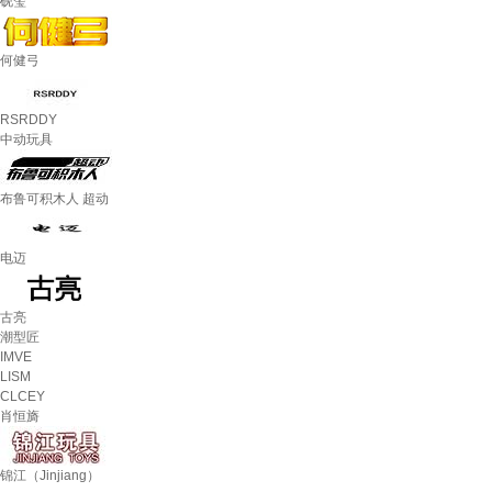
砚玺
何健弓
RSRDDY
中动玩具
布鲁可积木人 超动
电迈
古亮
潮型匠
IMVE
LISM
CLCEY
肖恒旖
锦江（Jinjiang）