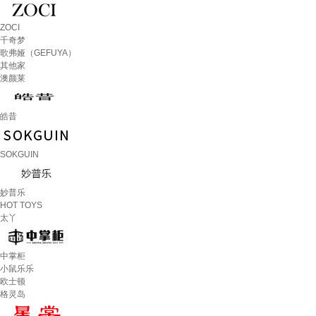
ZOCI
千奇梦
歌弗娅（GEFUYA）
其他家
澳颜莱
皓昔
SOKGUIN
妙普乐
HOT TOYS
太丫
中掌柜
小鼠乐乐
欧士顿
格灵岛