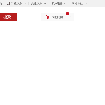
◇
◇
◇
◇
购
手机京东
关注京东
客户服务
网站导航
0
搜索
我的购物车
>