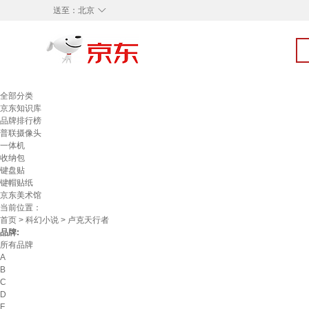
◇
送至：
北京
全部分类
京东知识库
品牌排行榜
普联摄像头
一体机
收纳包
键盘贴
键帽贴纸
京东美术馆
当前位置：
首页
>
科幻小说
> 卢克天行者
品牌:
所有品牌
A
B
C
D
F