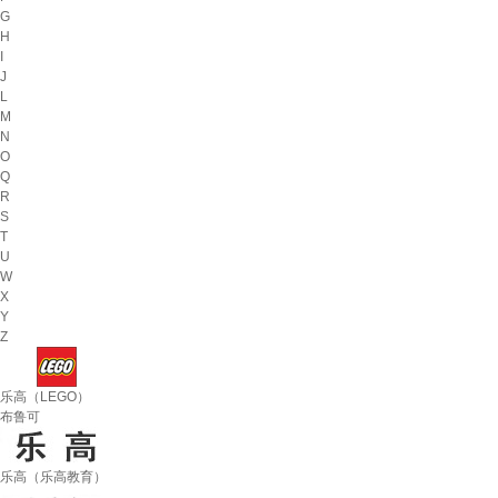
G
H
I
J
L
M
N
O
Q
R
S
T
U
W
X
Y
Z
乐高（LEGO）
布鲁可
乐高（乐高教育）