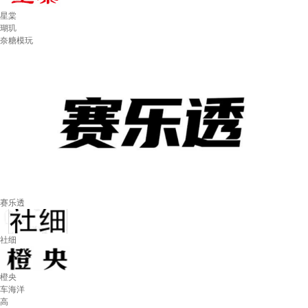
星棠
瑚玑
奈糖模玩
赛乐透
社细
橙央
车海洋
高