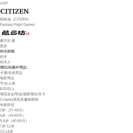
UUP
西铁城（CITIZEN）
Fantasy Flight Games
藏弓坊 藏
更多
积木拼插:
积木
积木人
潮玩/动漫/IP周边:
卡通/动漫周边
电影周边
手办/人偶
BJD/兵人
潮流盲盒/明盒/搪胶潮玩/吊卡
Cosplay装扮及趣味眼镜
年龄阶段:
3岁（37-48月）
4岁（49-60月）
5-6岁（60-84月）
7岁-12岁
13-14岁