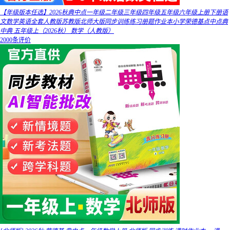
【年级版本任选】2026秋典中点一年级二年级三年级四年级五年级六年级上册下册语
文数学英语全套人教版苏教版北师大版同步训练练习册题作业本小学荣德基点中点典
中典 五年级上（2026秋） 数学（人教版）
2000条评价