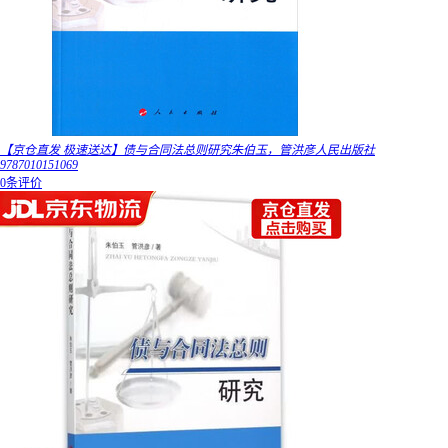
【京仓直发 极速送达】债与合同法总则研究朱伯玉，管洪彦人民出版社
9787010151069
0条评价