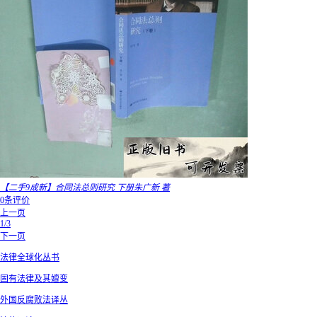
【二手9成新】合同法总则研究 下册朱广新 著
0条评价
上一页
1/3
下一页
法律全球化丛书
固有法律及其嬗变
外国反腐败法译丛