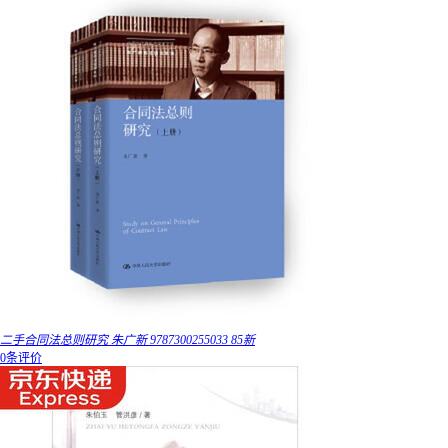
二手合同法总则研究 朱广新 9787300255033 85新
0条评价