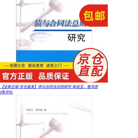
【全新正版 京仓直发】债与合同法总则研究 朱伯玉，管洪彦
0条评价