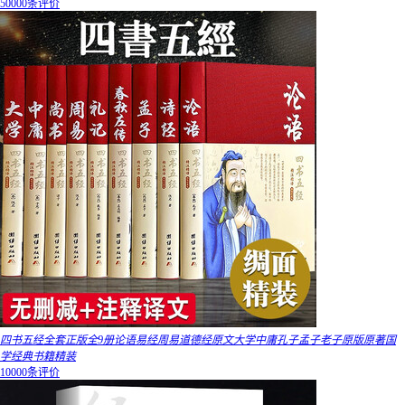
50000条评价
四书五经全套正版全9册论语易经周易道德经原文大学中庸孔子孟子老子原版原著国
学经典书籍精装
10000条评价