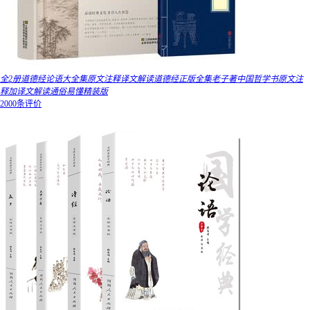
全2册道德经论语大全集原文注释译文解读道德经正版全集老子著中国哲学书原文注
释加译文解读通俗易懂精装版
2000条评价