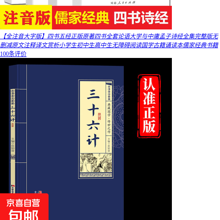
【全注音大字版】四书五经正版原著四书全套论语大学与中庸孟子诗经全集完整版无
删减原文注释译文赏析小学生初中生高中生无障碍阅读国学古籍诵读本儒家经典书籍
100条评价