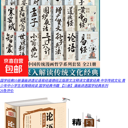
国学经典10册漫画讲透论语易经道德经正版原文注释译文儒家经典 中华传统文化 青
少年中小学生无障碍阅读 国学经典书籍 【21册】漫画讲透国学经典系列
26条评价