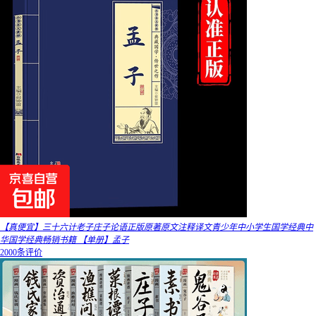
【真便宜】三十六计老子庄子论语正版原著原文注释译文青少年中小学生国学经典中
华国学经典畅销书籍 【单册】孟子
2000条评价