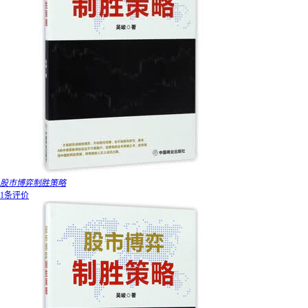
股市博弈制胜策略
1条评价