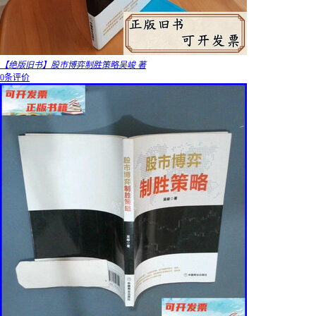
【绝版旧书】股市博弈制胜策略吴峻 著
0条评价