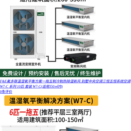
F&E氟多联温湿氧平衡方案一拖五制冷制热除湿新风 别墅中央空调三恒五恒系统空调
W7-C 系列 10匹 套装 W7-C(适用350㎡内)
0条评价