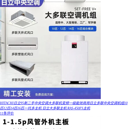
HITACHI日立95新二手中央空调大多联机变频一级能效商用日立多联中央空调机组10
匹12匹14匹16匹一托多主机 日立大多联主机 RAS-450FS主机
11条评价