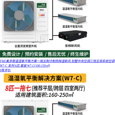
F&E氟多联温湿氧平衡方案一拖五制冷制热除湿新风 别墅中央空调三恒五恒系统空调
W7-C 系列 6匹 套装 W7-C(100-150㎡)
0条评价