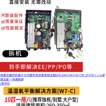
梓萤岔美的空调2P/3P风管外机多联变频主板KFR-26W/35W/51W/72W 2P/51W 1-1.5p变
频主板 一年换新原
5条评价