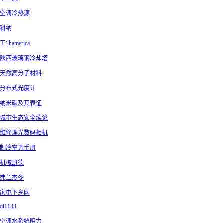
空调冷热源
科纳
工业america
陕西玻璃钢冷却塔
天然高分子材料
分布式光度计
纳米碳及其表征
城市生态安全续论
维修理光数码相机
制冷空调手册
机械班德
弗兰杰冬
家电下乡网
dl1133
空调水系统阻力