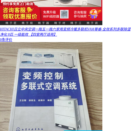
HITACHI日立中央空调一拖五一拖六家用变频冷暖多联机VAM尊睿-全效系列多联除湿
净化 8匹 一级能效 【四室两厅适用】
0条评价