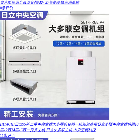
奥克斯空调全直流变频ARV-X7智能多联空调系统
0条评价
HITACHI日立95新二手中央空调大多联机变频一级能效商用日立多联中央空调机组10
匹12匹14匹16匹一托多主机 日立小多联主机 中央空调线控
11条评价