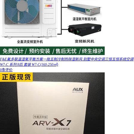
F&E氟多联温湿氧平衡方案一拖五制冷制热除湿新风 别墅中央空调三恒五恒系统空调
W7-C 系列 8匹 套装 W7-C(160-250㎡)
0条评价