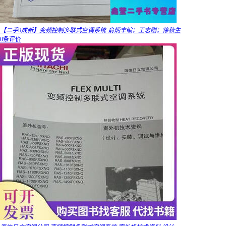
【二手9成新】变频控制多联式空调系统-俞炳丰编；王志刚；徐秋生
0条评价