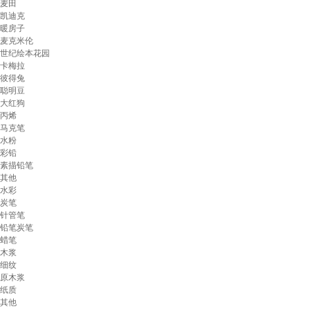
麦田
凯迪克
暖房子
麦克米伦
世纪绘本花园
卡梅拉
彼得兔
聪明豆
大红狗
丙烯
马克笔
水粉
彩铅
素描铅笔
其他
水彩
炭笔
针管笔
铅笔炭笔
蜡笔
木浆
细纹
原木浆
纸质
其他