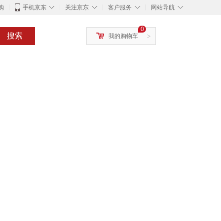
◇
◇
◇
◇
购
手机京东
关注京东
客户服务
网站导航
0
搜索
我的购物车
>