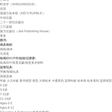
时光学（SHIGUANGXUE）
信谊
蒲蒲兰绘本馆（KID’S RUPBLIC）
中信出版
二十一世纪出版社
三只蓝猫
接力出版社（Jieli Publishing House）
更多
图书:
画具画材:
画纸/画本
马克笔
绘画/DIY/户外/娃娃/过家家:
绘画/DIY/美育启蒙/创意美术材料
益智玩具:
早教/智能玩具
高级选项:
年龄
少儿年龄
童书类型
类型
大师绘本
卡通系列
适用年龄
绘本馆
绘本系列
适用笔型
0-2岁
3-6岁
7-10岁
11-14岁
Ages 0-5
Ages 6-12