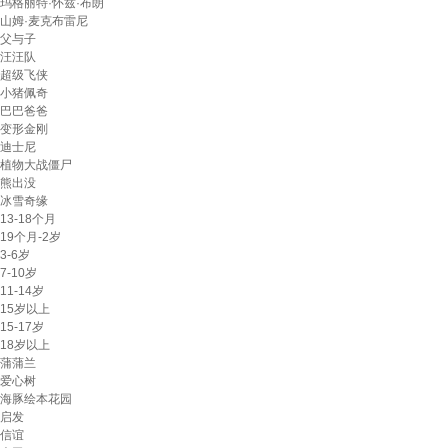
玛格丽特·怀兹·布朗
山姆·麦克布雷尼
父与子
汪汪队
超级飞侠
小猪佩奇
巴巴爸爸
变形金刚
迪士尼
植物大战僵尸
熊出没
冰雪奇缘
13-18个月
19个月-2岁
3-6岁
7-10岁
11-14岁
15岁以上
15-17岁
18岁以上
蒲蒲兰
爱心树
海豚绘本花园
启发
信谊