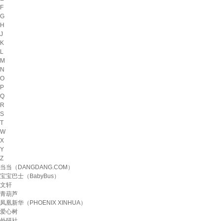
F
G
H
J
K
L
M
N
O
P
Q
R
S
T
W
X
Y
Z
当当（DANGDANG.COM）
宝宝巴士（BabyBus）
文轩
青葫芦
凤凰新华（PHOENIX XINHUA）
爱心树
外研社