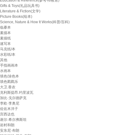
Education & Reference(参考书/教育)
Gifts & Toys(礼品玩具书)
Literature & Fiction(文学)
Picture Books(绘本)
Science, Nature & How It Works(科普/百科)
临摹本
素描本
素描纸
速写本
马克纸/本
水彩纸/本
其他
手指画画本
水画本
填色/涂色本
填色戳戳乐
大卫.香农
克利斯提昂.约里波瓦
加比·戈尔德萨克
李欧·李奥尼
佐佐木洋子
宫西达也
谢尔·希尔弗斯坦
岩村和朗
安东尼·布朗