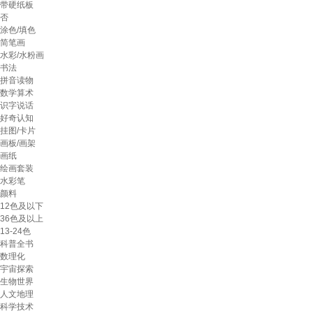
带硬纸板
否
涂色/填色
简笔画
水彩/水粉画
书法
拼音读物
数学算术
识字说话
好奇认知
挂图/卡片
画板/画架
画纸
绘画套装
水彩笔
颜料
12色及以下
36色及以上
13-24色
科普全书
数理化
宇宙探索
生物世界
人文地理
科学技术