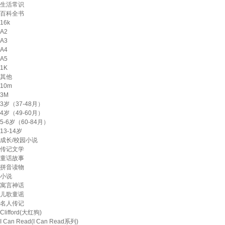
生活常识
百科全书
16k
A2
A3
A4
A5
1K
其他
10m
3M
3岁（37-48月）
4岁（49-60月）
5-6岁（60-84月）
13-14岁
成长/校园小说
传记文学
童话故事
拼音读物
小说
寓言神话
儿歌童谣
名人传记
Clifford(大红狗)
I Can Read(I Can Read系列)