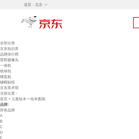
◇
送至：
北京
全部分类
京东知识库
品牌排行榜
普联摄像头
一体机
收纳包
键盘贴
键帽贴纸
京东美术馆
当前位置：
首页
>
儿童绘本
> 绘本图画
品牌:
所有品牌
A
B
C
D
E