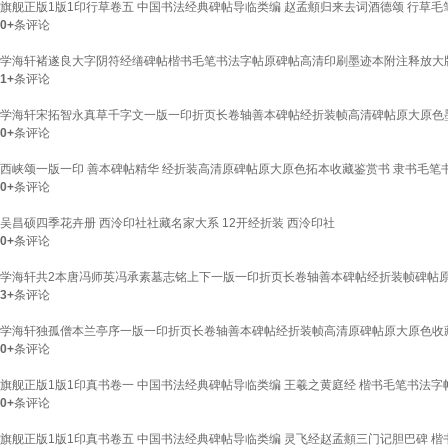
旗舰正版1版1印行草卷五 中国书法经典碑帖导临类编 赵孟頫归来去词酒德颂 行草毛
0+
条评论
学海轩褚遂良大字阴符经缮碑帖楷书毛笔书法字帖原碑帖高清印刷墨迹本附注释放大
1+
条评论
学海轩宋拓智永真草千字文一版一印折页长卷轴善本碑帖经折装帧高清碑帖原大原色
0+
条评论
西峡颂一版一印 善本碑帖精华 经折装高清原碑帖原大原色拓本收藏鉴赏书 隶书毛笔
0+
条评论
吴昌硕四季花卉册 西泠印社社藏名家大系 12开经折装 西泠印社
0+
条评论
学海轩共2本唐冯师英冯承素墓志铭上下一版一印折页长卷轴善本碑帖经折装帧碑帖
3+
条评论
学海轩独孤僧本兰亭序一版一印折页长卷轴善本碑帖经折装帧高清原碑帖原大原色收
0+
条评论
旗舰正版1版1印真书卷一 中国书法经典碑帖导临类编 王羲之黄庭经 楷书毛笔书法字
0+
条评论
旗舰正版1版1印真书卷五 中国书法经典碑帖导临类编 灵飞经赵孟頫三门记胆巴碑 楷