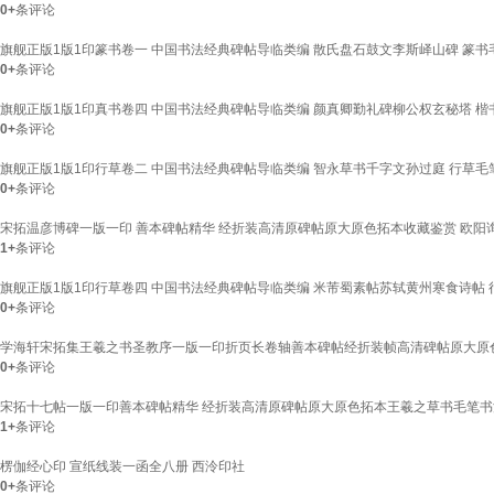
0+
条评论
旗舰正版1版1印篆书卷一 中国书法经典碑帖导临类编 散氏盘石鼓文李斯峄山碑 篆书
0+
条评论
旗舰正版1版1印真书卷四 中国书法经典碑帖导临类编 颜真卿勤礼碑柳公权玄秘塔 楷
0+
条评论
旗舰正版1版1印行草卷二 中国书法经典碑帖导临类编 智永草书千字文孙过庭 行草毛
0+
条评论
宋拓温彦博碑一版一印 善本碑帖精华 经折装高清原碑帖原大原色拓本收藏鉴赏 欧阳
1+
条评论
旗舰正版1版1印行草卷四 中国书法经典碑帖导临类编 米芾蜀素帖苏轼黄州寒食诗帖 
0+
条评论
学海轩宋拓集王羲之书圣教序一版一印折页长卷轴善本碑帖经折装帧高清碑帖原大原
0+
条评论
宋拓十七帖一版一印善本碑帖精华 经折装高清原碑帖原大原色拓本王羲之草书毛笔书
1+
条评论
楞伽经心印 宣纸线装一函全八册 西泠印社
0+
条评论