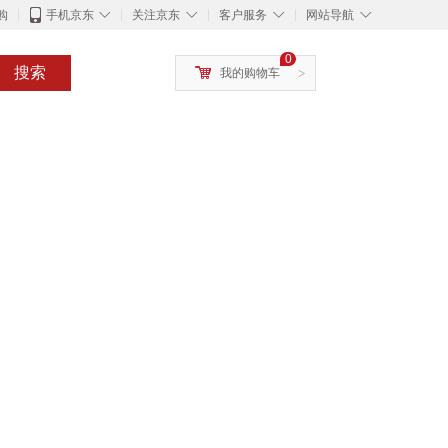
◇
◇
◇
◇
购
手机京东
关注京东
客户服务
网站导航
0
搜索
我的购物车
>