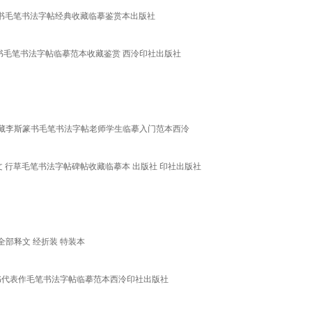
篆书毛笔书法字帖经典收藏临摹鉴赏本出版社
书毛笔书法字帖临摹范本收藏鉴赏 西泠印社出版社
藏李斯篆书毛笔书法字帖老师学生临摹入门范本西泠
 行草毛笔书法字帖碑帖收藏临摹本 出版社 印社出版社
全部释文 经折装 特装本
书代表作毛笔书法字帖临摹范本西泠印社出版社