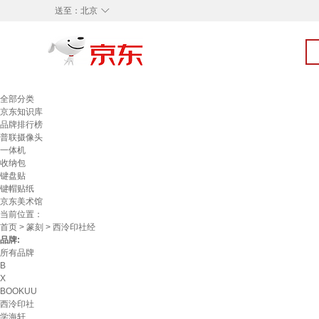
◇
送至：
北京
全部分类
京东知识库
品牌排行榜
普联摄像头
一体机
收纳包
键盘贴
键帽贴纸
京东美术馆
当前位置：
首页
>
篆刻
> 西泠印社经
品牌:
所有品牌
B
X
BOOKUU
西泠印社
学海轩