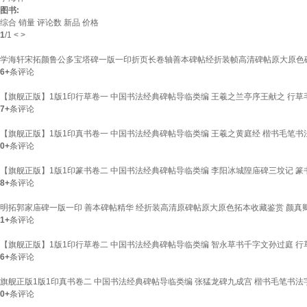
图书:
综合
销量
评论数
新品
价格
1
/
1
<
>
学海轩宋拓颜鲁公多宝塔碑一版一印折页长卷轴善本碑帖经折装帧高清碑帖原大原色
6+
条评论
【旗舰正版】1版1印行草卷一 中国书法经典碑帖导临类编 王羲之兰亭序王献之 行
7+
条评论
【旗舰正版】1版1印真书卷一 中国书法经典碑帖导临类编 王羲之黄庭经 楷书毛笔
0+
条评论
【旗舰正版】1版1印篆书卷二 中国书法经典碑帖导临类编 李阳冰城隍庙碑三坟记 
8+
条评论
明拓郭家庙碑一版一印 善本碑帖精华 经折装高清原碑帖原大原色拓本收藏鉴赏 颜真
1+
条评论
【旗舰正版】1版1印行草卷二 中国书法经典碑帖导临类编 智永草书千字文孙过庭 
6+
条评论
旗舰正版1版1印真书卷二 中国书法经典碑帖导临类编 张猛龙碑九成宫 楷书毛笔书法
0+
条评论