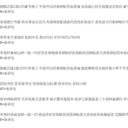
旗舰正版1版1印篆书卷三 中国书法经典碑帖导临类编 吴昌硕心经王福庵说文部目 
0+
条评论
张瑞图行书册 秋水斋金石丛刊 布面精装配函套内页经折装设计 原色原大印刷碑帖行
2+
条评论
章草老子道德经 欧阳中石 西泠印社 9787805178349
0+
条评论
学海轩秦峄山碑一版一印折页长卷轴善本碑帖经折装帧高清碑帖原大原色碑刻范本收
0+
条评论
旗舰正版1版1印行草卷三 中国书法经典碑帖导临类编 颜真卿祭侄文稿怀素小草千字文
0+
条评论
苏轼书经 苏东坡书法 宣纸线装1函1册 西冷印社 苏轼小楷
47+
条评论
善本碑帖精华 北宋拓集王圣教序 杨大瓢等题跋本 收录七家题跋及二十四种鉴藏印 并
0+
条评论
学海轩张猛龙碑一版一印 插盒经折页装帧高清原碑帖原大原色拓本收藏鉴赏 北魏楷
0+
条评论