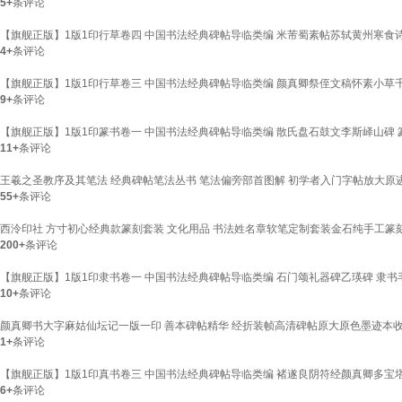
5+
条评论
【旗舰正版】1版1印行草卷四 中国书法经典碑帖导临类编 米芾蜀素帖苏轼黄州寒食
4+
条评论
【旗舰正版】1版1印行草卷三 中国书法经典碑帖导临类编 颜真卿祭侄文稿怀素小草
9+
条评论
【旗舰正版】1版1印篆书卷一 中国书法经典碑帖导临类编 散氏盘石鼓文李斯峄山碑
11+
条评论
王羲之圣教序及其笔法 经典碑帖笔法丛书 笔法偏旁部首图解 初学者入门字帖放大原
55+
条评论
西泠印社 方寸初心经典款篆刻套装 文化用品 书法姓名章软笔定制套装金石纯手工篆
200+
条评论
【旗舰正版】1版1印隶书卷一 中国书法经典碑帖导临类编 石门颂礼器碑乙瑛碑 隶
10+
条评论
颜真卿书大字麻姑仙坛记一版一印 善本碑帖精华 经折装帧高清碑帖原大原色墨迹本
1+
条评论
【旗舰正版】1版1印真书卷三 中国书法经典碑帖导临类编 褚遂良阴符经颜真卿多宝
6+
条评论