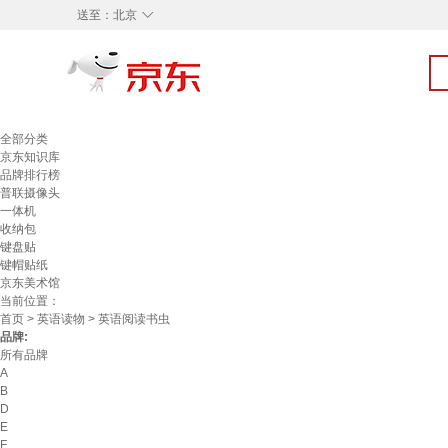
◇
送至：
北京
全部分类
京东知识库
品牌排行榜
普联摄像头
一体机
收纳包
键盘贴
键帽贴纸
京东美术馆
当前位置：
首页
>
英语读物
> 英语阅读书虫
品牌:
所有品牌
A
B
D
E
F