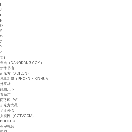
H
J
L
N
Q
S
W
X
Y
Z
文轩
当当（DANGDANG.COM）
新华书店
新东方（XDF.CN）
凤凰新华（PHOENIX XINHUA）
外研社
龍圖天下
青葫芦
商务印书馆
新东方大愚
华研外语
央视网（CCTVCOM）
BOOKUU
振宇锐智
聚阅