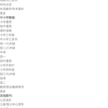
词典与工具书
对外汉语
外语教学/学术著作
更多
中小学教辅:
小学通用
初中通用
课外读物
小学三年级
中小学工具书
初一/七年级
初二/八年级
中考
高一
高中通用
小学升初中
小学四年级
初三/九年级
高考
高二
教育理论/教师用书
更多
其他图书:
心灵成长
儿童/青少年心理学