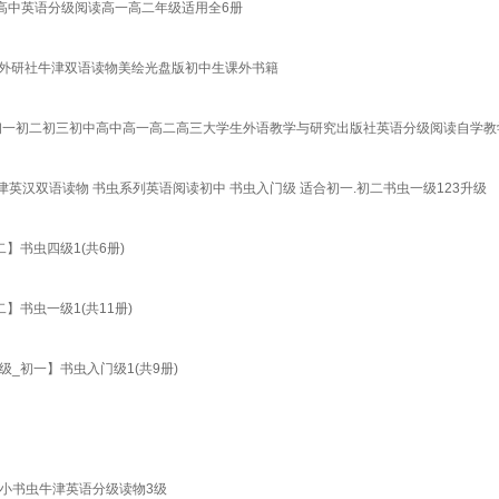
 高中英语分级阅读高一高二年级适用全6册
读 外研社牛津双语读物美绘光盘版初中生课外书籍
初一初二初三初中高中高一高二高三大学生外语教学与研究出版社英语分级阅读自学教学
津英汉双语读物 书虫系列英语阅读初中 书虫入门级 适合初一.初二书虫一级123升级
书虫四级1(共6册)
书虫一级1(共11册)
_初一】书虫入门级1(共9册)
级 小书虫牛津英语分级读物3级