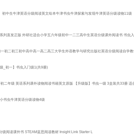
案）初中生牛津英语分级阅读英文绘本牛津书虫牛津探索与发现牛津英语分级读物11级
系列直发正版 外研社适合小学五六年级初中一二三高中生英语分级课外阅读书 书虫入
初一初二初三初中高中高一高二高三大学生外语教学与研究出版社英语分级阅读自学教学教
_初一】书虫入门级1(共9册)
一初二年级 英语系列课外读物阅读书籍英文原版 【升级版】书虫一级 3盒装共33册 
级 小书虫牛津英语分级读物4级
级阅读课外书 STEAM蓝思阅读教材 Insight Link Starter L