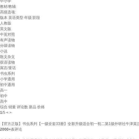
中小学
教材/教辅
高级选项:
版本
英语类型
年级
阶段
人教版
英文版
中英对照
有声读物
分级读物
小说
散文杂文
双语读物
寓言/童话
书虫系列
小学通用
初中通用
高一
初中
高中
综合
销量
评论数
新品
价格
1
/
5
<
>
【官方正版】书虫系列【一级全套33册】全新升级适合初一初二第1级外研社牛津英汉
2000+
条评论