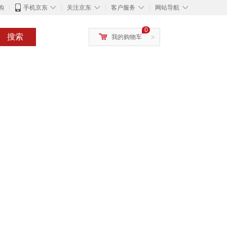
◇
◇
◇
◇
购
手机京东
关注京东
客户服务
网站导航
0
搜索
我的购物车
>