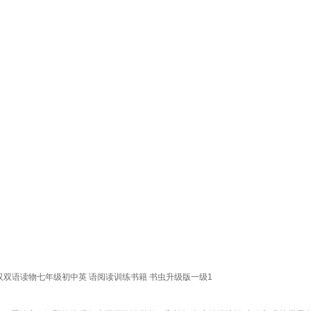
双语读物七年级初中英 语阅读训练书籍 书虫升级版一级1