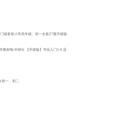
门级套装小学高年级、初一全套27册升级版
材物 外研社 【升级版】书虫入门1-6 适
适合初一、初二