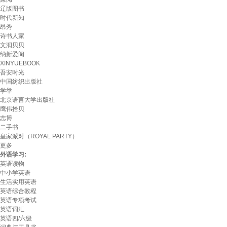
辽版图书
时代新知
昂秀
诗书人家
文润贝贝
纳新爱阅
XINYUEBOOK
吾安时光
中国纺织出版社
学举
北京语言大学出版社
鹰伟拾贝
志博
二手书
皇家派对（ROYAL PARTY）
更多
外语学习:
英语读物
中小学英语
生活实用英语
英语综合教程
英语专项考试
英语词汇
英语四/六级