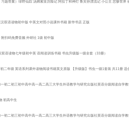
习题答案）绿野仙踪 汤姆索亚历险记 阿拉丁和神灯 鲁宾孙漂流记 小公主 悲惨世界 
英汉双语读物初中版 中英文对照小说课外书籍 新华书店 正版
 附扫码免费音频 外研社 1级 初中版
双语读物七年级初中英 语阅读训练书籍 书虫升级版一级全套（33册）
一初二年级 英语系列课外读物阅读书籍英文原版 【升级版】书虫一级1套装 共11册 
初一初二初三初中高中高一高二高三大学生外语教学与研究出版社英语分级阅读自学教学教
物 初高中生
初一初二初三初中高中高一高二高三大学生外语教学与研究出版社英语分级阅读自学教学