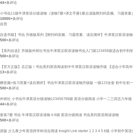
44+
条评论
小书虫11级牛津英语分级读物（读物7册+译文手册1册点读版附扫码音频、习题答
10000+
条评论
自营
自选书籍】书虫 升级版系列【附扫码音频、习题答案、读后测评】牛津英汉双语读物
500+
条评论
【系列自选】升级版外研社书虫牛津英汉双语读物书虫入门级123456级适合初中到
500+
条评论
【官方正版】店正版！书虫系列英语阅读初中牛津英汉双语读物升级 【适合小学高年级
13+
条评论
赠音频+练习答案+读后测评】书虫牛津英汉双语读物升级版 一级123全套 初中生初
500+
条评论
外研社 小书虫牛津英语分级读物123456789级 英语分级阅读 小学一二三四五六年
44+
条评论
套装7册 书虫 牛津英汉双语读物 4-6级 英语分级阅读 书虫系列英语阅读读物
500+
条评论
原版 少儿青少年英语跨学科综合阅读 Insight Link starter 1 2 3 4 5 6级 小学初中英语分