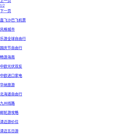
上一页
1/2
下一页
直飞沙巴飞机票
风格城市
乐游全球自由行
国庆节自由行
畅游海南
中欧光伏双反
中欧进口家电
华纳旅游
北海道自由行
九州线路
邮轮游攻略
清迈游价位
清迈五日游