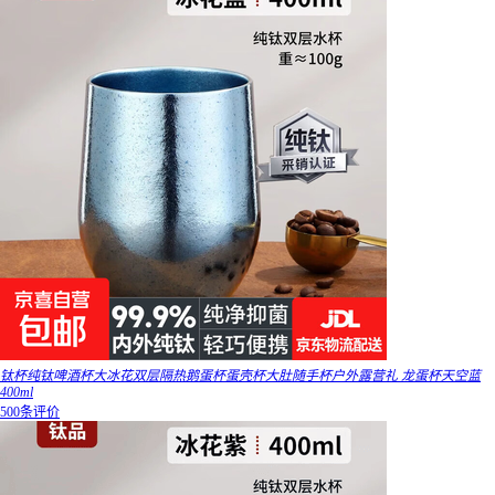
钛杯纯钛啤酒杯大冰花双层隔热鹅蛋杯蛋壳杯大肚随手杯户外露营礼 龙蛋杯天空蓝
400ml
500条评价