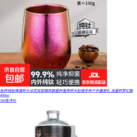
钛杯纯钛啤酒杯大冰花双层隔热鹅蛋杯蛋壳杯大肚随手杯户外露营礼 龙蛋杯梦幻紫
400ml
500条评价