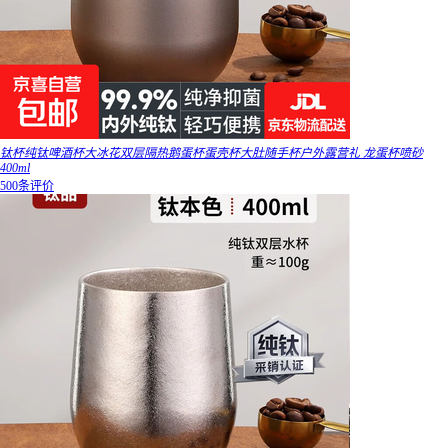
钛杯纯钛啤酒杯大冰花双层隔热鹅蛋杯蛋壳杯大肚随手杯户外露营礼 龙蛋杯喷砂
400ml
500条评价