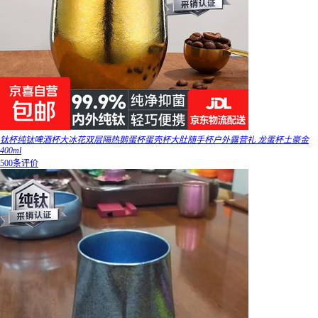
钛杯纯钛啤酒杯大冰花双层隔热鹅蛋杯蛋壳杯大肚随手杯户外露营礼 龙蛋杯土豪金
400ml
500条评价