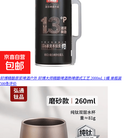
轩博精酿原浆啤酒户外 轩博大师精酿啤酒熟啤德式工艺 2000mL 1桶 单瓶装
500条评价