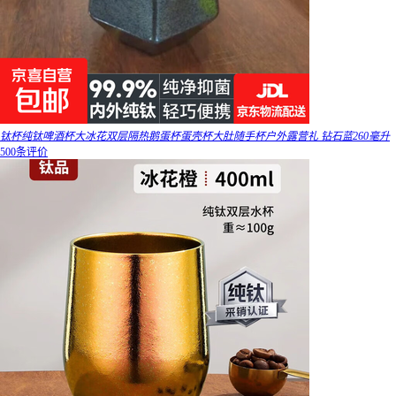
钛杯纯钛啤酒杯大冰花双层隔热鹅蛋杯蛋壳杯大肚随手杯户外露营礼 钻石蓝260毫升
500条评价