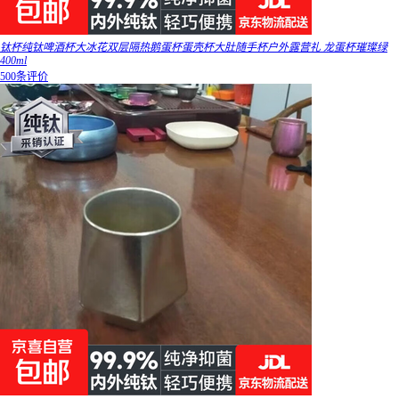
钛杯纯钛啤酒杯大冰花双层隔热鹅蛋杯蛋壳杯大肚随手杯户外露营礼 龙蛋杯璀璨绿
400ml
500条评价