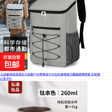
大容量高级保温包大容量户外野餐保冷冰包防漏啤酒冷藏箱便携野餐 灰配橘
62条评价