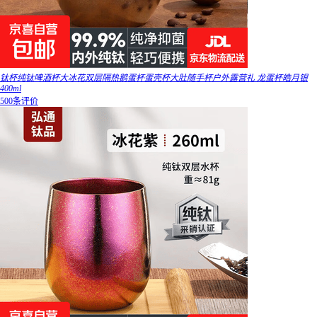
钛杯纯钛啤酒杯大冰花双层隔热鹅蛋杯蛋壳杯大肚随手杯户外露营礼 龙蛋杯皓月银
400ml
500条评价