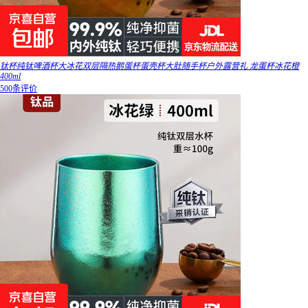
钛杯纯钛啤酒杯大冰花双层隔热鹅蛋杯蛋壳杯大肚随手杯户外露营礼 龙蛋杯冰花橙
400ml
500条评价