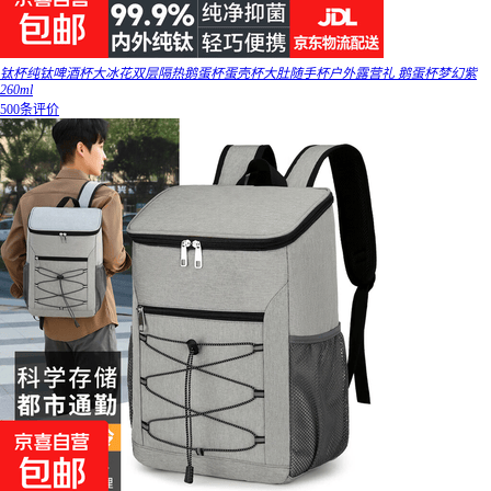
钛杯纯钛啤酒杯大冰花双层隔热鹅蛋杯蛋壳杯大肚随手杯户外露营礼 鹅蛋杯梦幻紫
260ml
500条评价