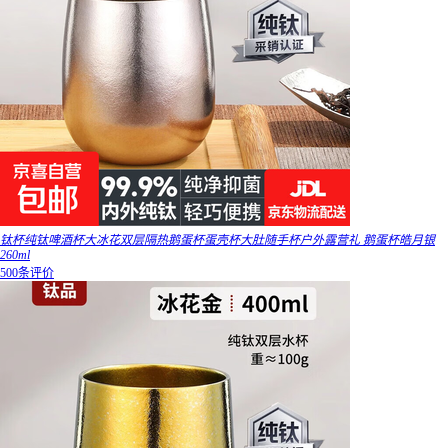
钛杯纯钛啤酒杯大冰花双层隔热鹅蛋杯蛋壳杯大肚随手杯户外露营礼 鹅蛋杯皓月银
260ml
500条评价