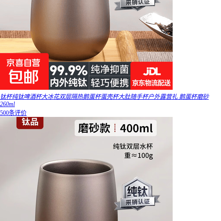
钛杯纯钛啤酒杯大冰花双层隔热鹅蛋杯蛋壳杯大肚随手杯户外露营礼 鹅蛋杯磨砂
260ml
500条评价