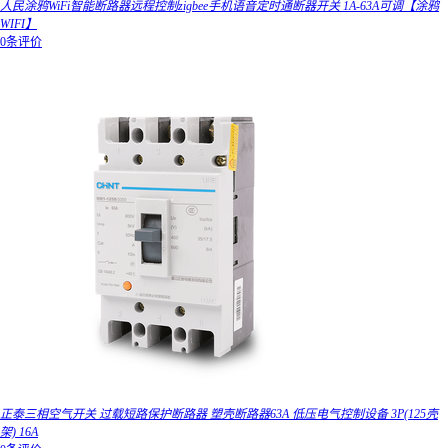
人民涂鸦WiFi智能断路器远程控制zigbee手机语音定时通断器开关 1A-63A可调【涂鸦
WIFI】
0条评价
正泰三相空气开关 过载短路保护断路器 塑壳断路器63A 低压电气控制设备 3P(125壳
架) 16A