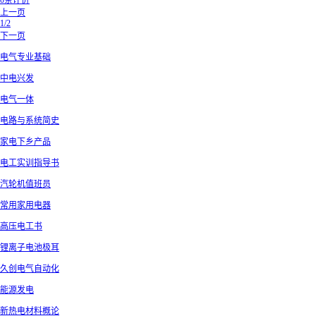
0条评价
上一页
1/2
下一页
电气专业基础
中电兴发
电气一体
电路与系统简史
家电下乡产品
电工实训指导书
汽轮机值班员
常用家用电器
高压电工书
锂离子电池极耳
久创电气自动化
能源发电
新热电材料概论