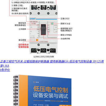
正泰三相空气开关 过载短路保护断路器 塑壳断路器63A 低压电气控制设备 3P(125壳
架) 16A
0条评价