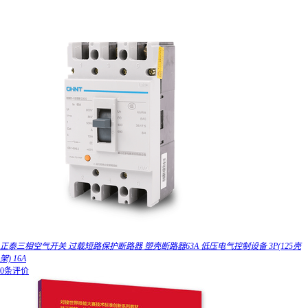
正泰三相空气开关 过载短路保护断路器 塑壳断路器63A 低压电气控制设备 3P(125壳
架) 16A
0条评价