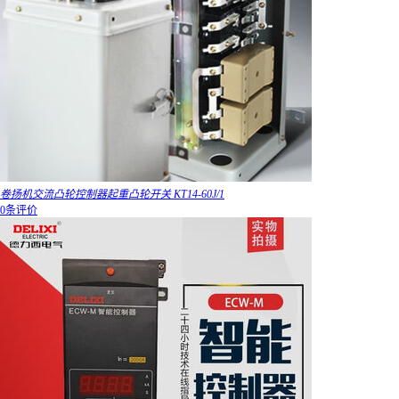
卷扬机交流凸轮控制器起重凸轮开关 KT14-60J/1
0条评价