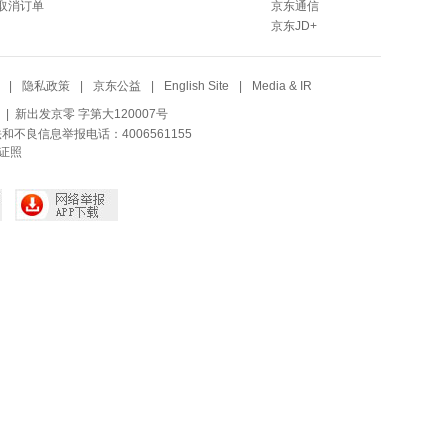
取消订单
京东通信
京东JD+
|
隐私政策
|
京东公益
|
English Site
|
Media & IR
| 新出发京零 字第大120007号
法和不良信息举报电话：4006561155
证照