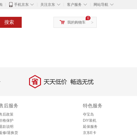
◇
◇
◇
◇
购
手机京东
关注京东
客户服务
网站导航
0
搜索
我的购物车
>
省
天天低价，畅选无忧
售后服务
特色服务
售后政策
夺宝岛
价格保护
DIY装机
退款说明
延保服务
返修/退换货
京东E卡