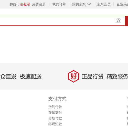
◇
你好，
请登录
免费注册
我的订单
我的京东
京东会员
企业采
好
直发，极速配送
正品行货，精致服务
支付方式
货到付款
在线支付
分期付款
邮局汇款