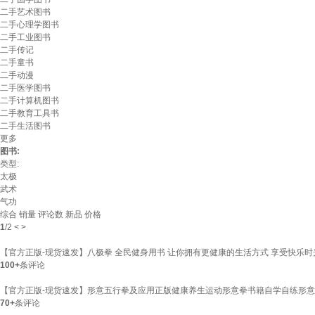
二手艺术图书
二手心理学图书
二手工业图书
二手传记
二手童书
二手动漫
二手医学图书
二手计算机图书
二手教育工具书
二手生活图书
更多
图书:
类型:
太极
武术
气功
综合
销量
评论数
新品
价格
1
/
2
<
>
【官方正版-现货速发】八极拳 全民健身用书 让你拥有更健康的生活方式 享受快乐时
100+
条评论
【官方正版-现货速发】形意五行拳及应用正版健康养生运动形意拳书籍自学自练形意
70+
条评论