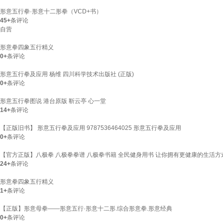
形意五行拳·形意十二形拳（VCD+书）
45+
条评论
自营
形意拳四象五行精义
0+
条评论
形意五行拳及应用 杨维 四川科学技术出版社 (正版)
0+
条评论
形意五行拳图说 港台原版 靳云亭 心一堂
14+
条评论
【正版旧书】 形意五行拳及应用 9787536464025 形意五行拳及应用
0+
条评论
【官方正版】八极拳 八极拳拳谱 八极拳书籍 全民健身用书 让你拥有更健康的生活方式
24+
条评论
形意拳四象五行精义
1+
条评论
【正版】形意母拳——形意五行·形意十二形.综合形意拳.形意经典
0+
条评论