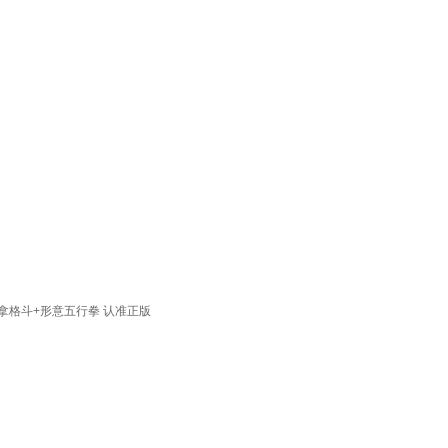
拿格斗+形意五行拳 认准正版