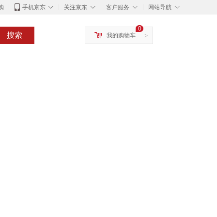
◇
◇
◇
◇
购
手机京东
关注京东
客户服务
网站导航
0
搜索
我的购物车
>