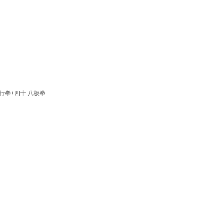
行拳+四十 八极拳