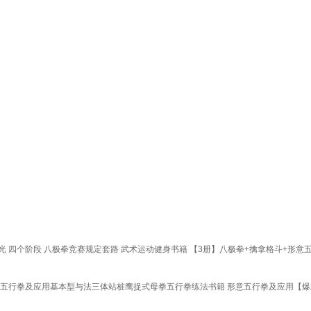
光 四个阶段 八极拳竞赛规定套路 武术运动健身书籍 【3册】八极拳+擒拿格斗+形意
五行拳及应用基本型与法三体站桩鹰捉式母拳五行拳练法书籍 形意五行拳及应用【爆