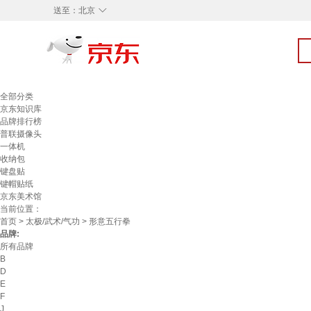
◇
送至：
北京
全部分类
京东知识库
品牌排行榜
普联摄像头
一体机
收纳包
键盘贴
键帽贴纸
京东美术馆
当前位置：
首页
>
太极/武术/气功
> 形意五行拳
品牌:
所有品牌
B
D
E
F
J