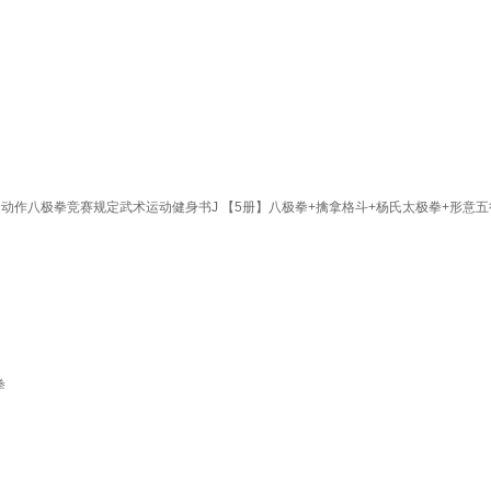
动作八极拳竞赛规定武术运动健身书J 【5册】八极拳+擒拿格斗+杨氏太极拳+形意五
拳