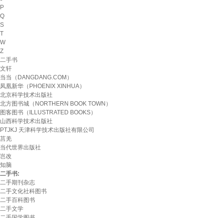
P
Q
S
T
W
Z
二手书
文轩
当当（DANGDANG.COM）
凤凰新华（PHOENIX XINHUA）
北京科学技术出版社
北方图书城（NORTHERN BOOK TOWN）
图客图书（ILLUSTRATED BOOKS）
山西科学技术出版社
PTJKJ 天津科学技术出版社有限公司
莒羌
当代世界出版社
岂改
知脑
二手书:
二手期刊杂志
二手文化社科图书
二手百科图书
二手文学
二手国学图书