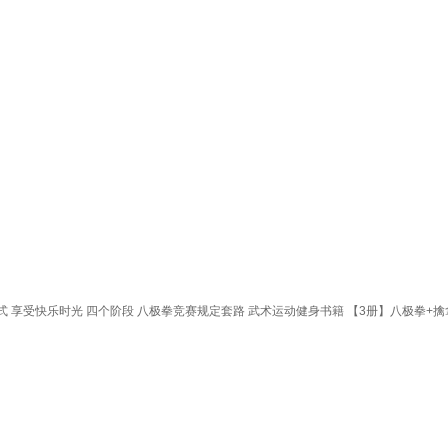
 享受快乐时光 四个阶段 八极拳竞赛规定套路 武术运动健身书籍 【3册】八极拳+擒