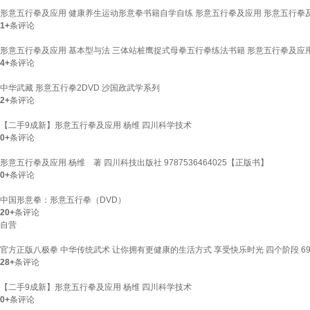
形意五行拳及应用 健康养生运动形意拳书籍自学自练 形意五行拳及应用 形意五行拳
1+
条评论
形意五行拳及应用 基本型与法 三体站桩鹰捉式母拳五行拳练法书籍 形意五行拳及应用
4+
条评论
中华武藏 形意五行拳2DVD 沙国政武学系列
2+
条评论
【二手9成新】形意五行拳及应用 杨维 四川科学技术
0+
条评论
形意五行拳及应用 杨维 著 四川科技出版社 9787536464025【正版书】
0+
条评论
中国形意拳：形意五行拳（DVD）
20+
条评论
自营
官方正版八极拳 中华传统武术 让你拥有更健康的生活方式 享受快乐时光 四个阶段 6
28+
条评论
【二手9成新】形意五行拳及应用 杨维 四川科学技术
0+
条评论