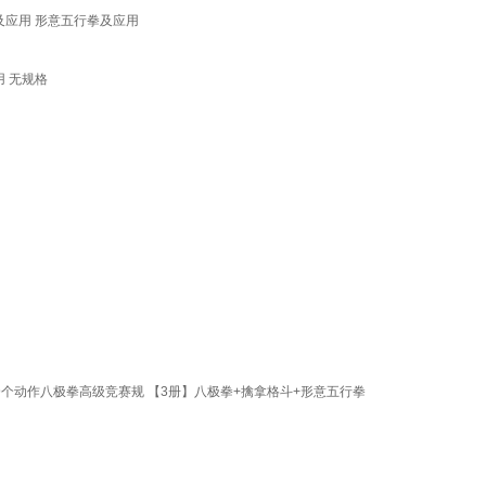
及应用 形意五行拳及应用
 无规格
9个动作八极拳高级竞赛规 【3册】八极拳+擒拿格斗+形意五行拳