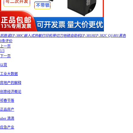
凯胜诺EP-380C嵌入式热敏打印机带切刀地磅自助机EP-381HEP-382C QJ-801黑色
0条评价
上一页
1/3
下一页
以霓
工业大数据
房地产的解释
创意经济概论
祁春节等
正品房产
uber 滴滴
应急产业