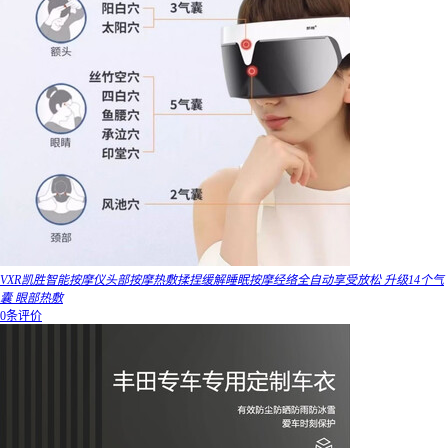
VXR凯胜智能按摩仪头部按摩热敷揉捏缓解睡眠按摩经络全自动享受放松 升级14个气
囊 眼部热敷
0条评价