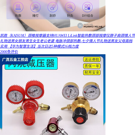
凯胜（KAISUM）颈椎按摩器支持HUAWEI LiLink智能热敷颈部按摩仪脖子肩颈情人节
礼物送男女朋友男生女生老公老婆 电脉冲颈部热敷-七夕情人节礼物送男友父母高档
实用 【华为智慧生活】当次日达5种模式16档力度
2000条评价