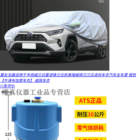
置友龙晨适用于丰田威兰达雷凌锋兰达凯美瑞威飒汉兰达凌尚车衣汽车全车罩 银色
【牛津布加厚车衣】 威飒车衣
15条评价