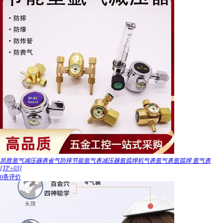
凯胜氩气减压器表省气防摔节能氩气表减压器氩弧焊机气表氩气表氩弧焊 氩气表
[TP+03]
0条评价