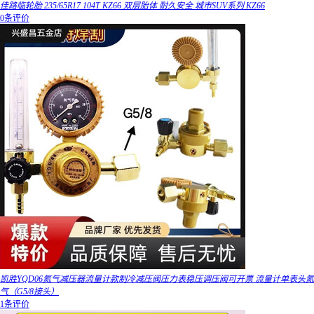
佳路临轮胎 235/65R17 104T KZ66 双层胎体 耐久安全 城市SUV系列 KZ66
0条评价
凯胜YQD06氮气减压器流量计款制冷减压阀压力表稳压调压阀可开票 流量计单表头氮
气（G5/8接头）
1条评价