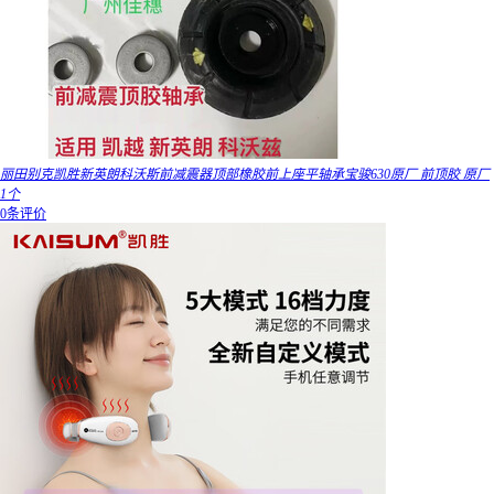
丽田别克凯胜新英朗科沃斯前减震器顶部橡胶前上座平轴承宝骏630原厂 前顶胶 原厂
1个
0条评价