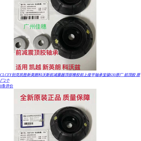
CLCEY别克凯胜新英朗科沃斯前减震器顶部橡胶前上座平轴承宝骏630原厂 前顶胶 原
厂2个
0条评价