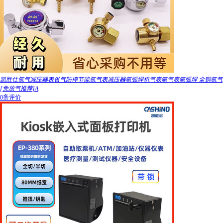
凯胜仕氩气减压器表省气防摔节能氩气表减压器氩弧焊机气表氩气表氩弧焊 全铜氩气
[免放气推荐]A
0条评价