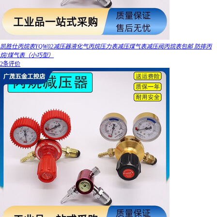
凯胜仕丙烷表YQW02减压器液化气丙烷压力表减压煤气表减压阀丙烷表包邮 防摔丙
烷/煤气表（小巧型）
2条评价