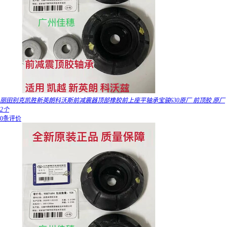
丽田别克凯胜新英朗科沃斯前减震器顶部橡胶前上座平轴承宝骏630原厂 前顶胶 原厂
2个
0条评价