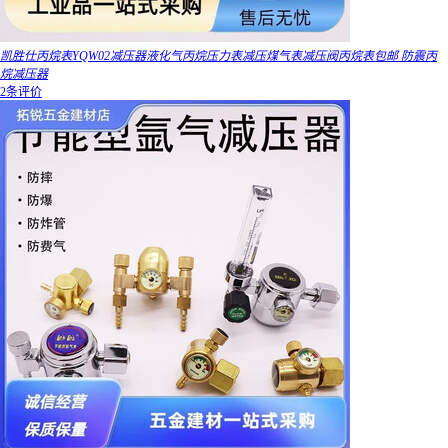
凯胜仕丙烷表YQW02减压器液化气丙烷压力表减压煤气表减压阀丙烷表包邮 防震丙
烷减压器
2条评价