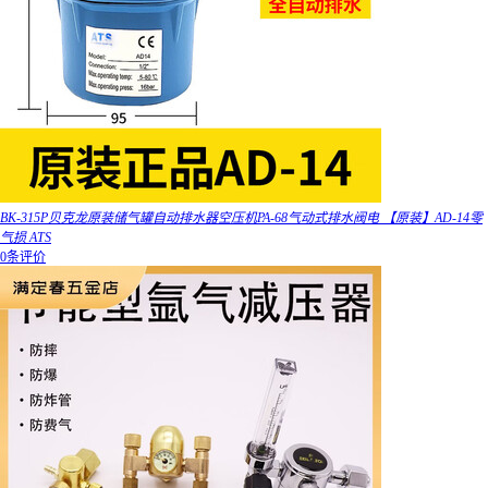
BK-315P贝克龙原装储气罐自动排水器空压机PA-68气动式排水阀电 【原装】AD-14零
气损 ATS
0条评价