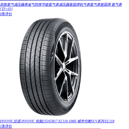
凯胜氩气减压器表省气防摔节能氩气表减压器氩弧焊机气表氩气表氩弧焊 氩气表
[TP+03]
0条评价
INVOVIC应诺 INVOVIC 轮胎235/65R17 EL518 108H 城市均衡SUV系列 EL518
1条评价