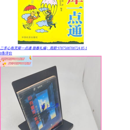
二手心有灵犀一点通 宿春礼编；周蔚 9787508700724 85 1
0条评价