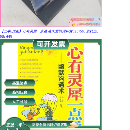
【二手9成新】心有灵犀一点通 唐宋爱情词新赏 1187569 欣托选，
0条评价