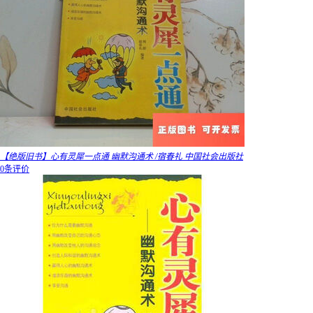
【绝版旧书】心有灵犀一点通 幽默沟通术 /宿春礼 中国社会出版社
0条评价