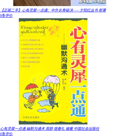
【正版二手】心有灵犀一点通：中外长寿秘决——夕阳红丛书 郎菁
0条评价
心有灵犀一点通 幽默沟通术 周蔚,宿春礼 编著 中国社会出版社
0条评价