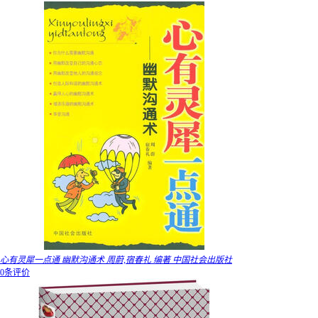
心有灵犀一点通 幽默沟通术 周蔚,宿春礼 编著 中国社会出版社
0条评价