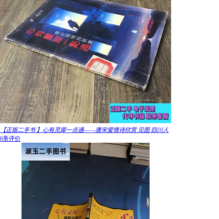
【正版二手书 】心有灵犀一点通――唐宋爱情诗欣赏 见图 四川人
0条评价