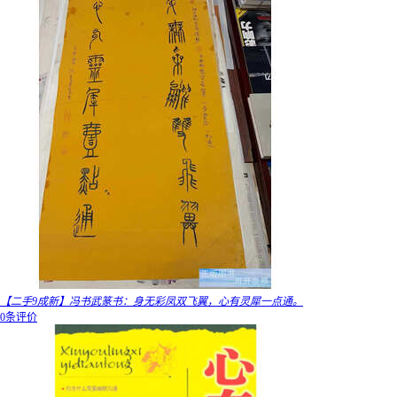
【二手9成新】冯书武篆书：身无彩凤双飞翼，心有灵犀一点通。
0条评价