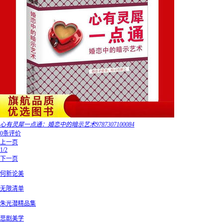
心有灵犀一点通：婚恋中的暗示艺术9787307100084
0条评价
上一页
1/2
下一页
何新论美
无限清单
朱光潜精品集
悲剧美学