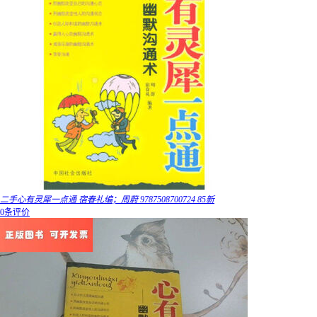
二手心有灵犀一点通 宿春礼编；周蔚 9787508700724 85新
0条评价