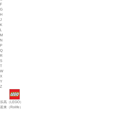
F
G
H
J
K
L
M
N
P
Q
R
S
T
W
X
Y
Z
乐高（LEGO）
若来（Rolife）