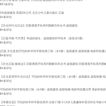
巨型空港 建筑 儿童科普 大兴机场 超级建筑科学绘本 北京科学技术
57+
条评论
DK超级建筑 英国DK公司 北京少年儿童出版社 正版
2+
条评论
【京仓90%当日达】巨眼透视手绘系列图解百科丛书 超级建筑
0+
条评论
【正版书籍-可开票】奇迹的诞生：超级建筑科学绘本（套装全5册）
0+
条评论
[正版 京仓直发]可怕的科学科学新知第三辑（全4册）超级建筑 超能电脑 电影特技
0+
条评论
【京仓正版 极速达】巨眼透视手绘系列图解百科丛书 超级建筑 巨眼透视手绘系列图
0+
条评论
【京仓直营90%当日达】可怕的科学科学新知第三辑（全4册）超级建筑 超能电脑 
0+
条评论
可怕的科学科学新知第三辑（全4册）超级建筑 超能电脑 电影特技魔法秀 美妙的电
0+
条评论
【单册任选】可怕的科学科学新知系列 全套17册 9-14岁儿童趣味科普百科全书籍小