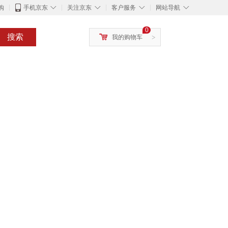
◇
◇
◇
◇
购
手机京东
关注京东
客户服务
网站导航
0
搜索
我的购物车
>