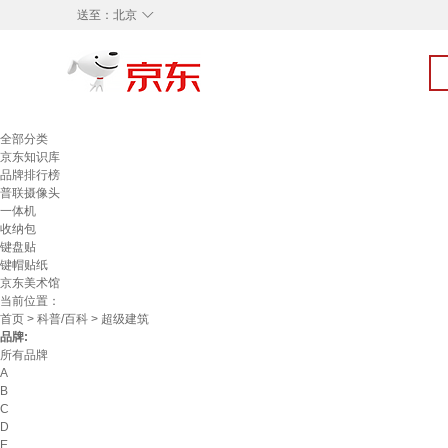
◇
送至：
北京
全部分类
京东知识库
品牌排行榜
普联摄像头
一体机
收纳包
键盘贴
键帽贴纸
京东美术馆
当前位置：
首页
>
科普/百科
> 超级建筑
品牌:
所有品牌
A
B
C
D
E