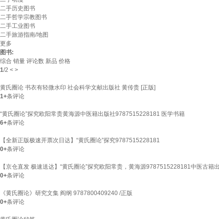
二手历史图书
二手哲学宗教图书
二手工业图书
二手旅游指南/地图
更多
图书:
综合
销量
评论数
新品
价格
1
/
2
<
>
黄氏圈论 书衣有轻微水印 社会科学文献出版社 黄传贵 [正版]
1+
条评论
“黄氏圈论”探究欧阳常贵黄海源中医籍出版社9787515228181 医学书籍
6+
条评论
【全新正版极速开票次日达】“黄氏圈论”探究9787515228181
0+
条评论
【京仓直发 极速送达】“黄氏圈论”探究欧阳常贵，黄海源9787515228181中医古籍
0+
条评论
《黄氏圈论》研究文集 阎纲 9787800409240 /正版
0+
条评论