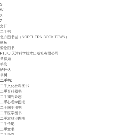
S
W
X
Z
文轩
二手书
北方图书城（NORTHERN BOOK TOWN）
献柘
爱您图书
PTJKJ 天津科学技术出版社有限公司
圣福如
莘缤
酷轩达
卓树
二手书:
二手文化社科图书
二手百科图书
二手期刊杂志
二手心理学图书
二手国学图书
二手医学图书
二手农林业图书
二手传记
二手童书
二手动漫