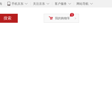
◇
◇
◇
◇
购
手机京东
关注京东
客户服务
网站导航
0
搜索
我的购物车
>