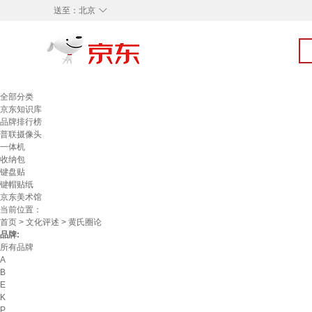
◇
送至：
北京
全部分类
京东知识库
品牌排行榜
普联摄像头
一体机
收纳包
键盘贴
键帽贴纸
京东美术馆
当前位置：
首页
>
文化评述
> 黄氏圈论
品牌:
所有品牌
A
B
E
K
P