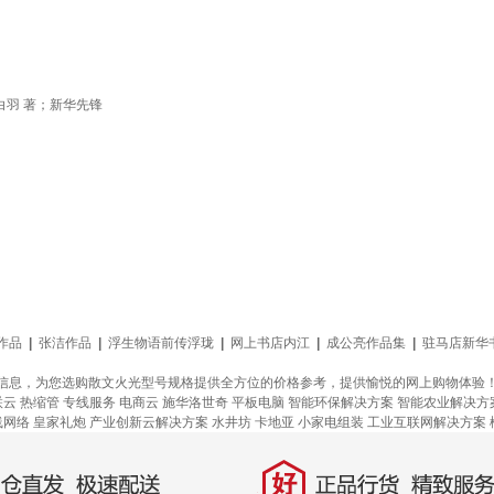
白羽 著；新华先锋
作品
|
张洁作品
|
浮生物语前传浮珑
|
网上书店内江
|
成公亮作品集
|
驻马店新华
信息，为您选购散文火光型号规格提供全方位的价格参考，提供愉悦的网上购物体验
联云
热缩管
专线服务
电商云
施华洛世奇
平板电脑
智能环保解决方案
智能农业解决方
线网络
皇家礼炮
产业创新云解决方案
水井坊
卡地亚
小家电组装
工业互联网解决方案
好
直发，极速配送
正品行货，精致服务