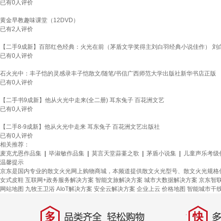
已有
0
人评价
黄金早教趣味课堂（12DVD）
已有
2
人评价
【二手9成新】百部红色经典：火光在前（茅盾文学奖得主刘白羽经典小说佳作） 刘
已有
0
人评价
石火光中：丰子恺的灵感录丰子恺散文/随笔/书信广西师范大学出版社新华书店正版
已有
0
人评价
【二手书9成新】他从火光中走来(全二册) 耳东兔子 百花洲文艺
已有
0
人评价
【二手8-9成新】他从火光中走来 耳东兔子 百花洲文艺出版社
已有
0
人评价
相关推荐：
麦克尤恩作品集
|
毕淑敏作品集
|
莫言天堂蒜薹之歌
|
茅盾小说集
|
儿童声乐考级
温馨提示
京东是国内专业的散文火光网上购物商城，本频道提供散文火光型号、散文火光规格
女式皮鞋
互联网+政务服务解决方案
智能文旅解决方案
城市大数据解决方案
京东智
网站地图
九牧王卫浴
AIoT解决方案
安全云解决方案
企业上云
价格地图
智能城市干
多
快
品类齐全，轻松购物
多仓