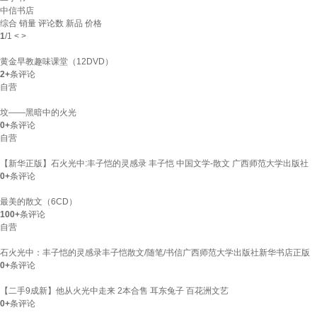
中信书店
综合
销量
评论数
新品
价格
1
/
1
<
>
黄金早教趣味课堂（12DVD）
2+
条评论
自营
坟——黑暗中的火光
0+
条评论
自营
【新华正版】石火光中:丰子恺的灵感录 丰子恺 中国文学-散文 广西师范大学出版社
0+
条评论
最美的散文（6CD）
100+
条评论
自营
石火光中：丰子恺的灵感录丰子恺散文/随笔/书信广西师范大学出版社新华书店正版
0+
条评论
【二手9成新】他从火光中走来 2本合售 耳东兔子 百花洲文艺
0+
条评论