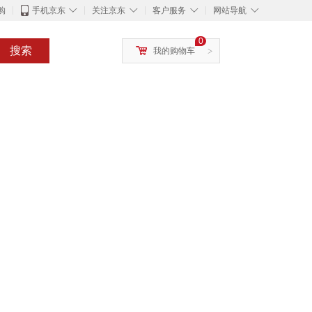
◇
◇
◇
◇
购
手机京东
关注京东
客户服务
网站导航
0
搜索
我的购物车
>