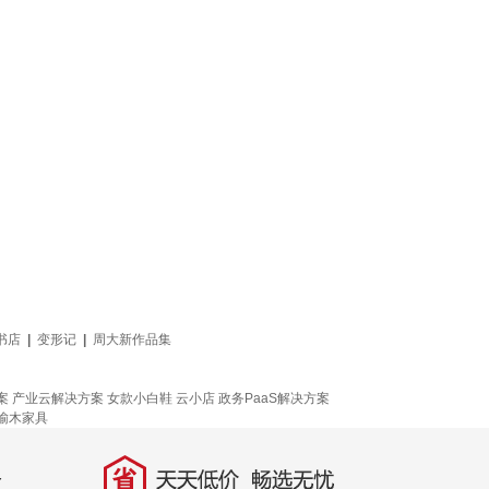
书店
|
变形记
|
周大新作品集
！
案
产业云解决方案
女款小白鞋
云小店
政务PaaS解决方案
榆木家具
省
天天低价，畅选无忧