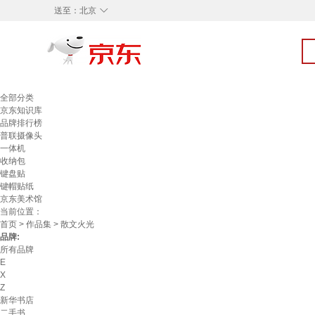
◇
送至：
北京
全部分类
京东知识库
品牌排行榜
普联摄像头
一体机
收纳包
键盘贴
键帽贴纸
京东美术馆
当前位置：
首页
>
作品集
> 散文火光
品牌:
所有品牌
E
X
Z
新华书店
二手书