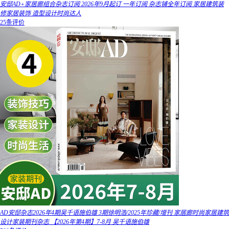
安邸AD+家居廊组合杂志订阅 2026年9月起订 一年订阅 杂志铺全年订阅 家居建筑装
修家居装饰 造型设计时尚达人
25条评价
AD安邸杂志2026年4期吴千语施伯雄 3期徐明浩/2025年珍藏/增刊 家居廊时尚家居建筑
设计家装期刊杂志 【2026年第4期】7-8月 吴千语施伯雄