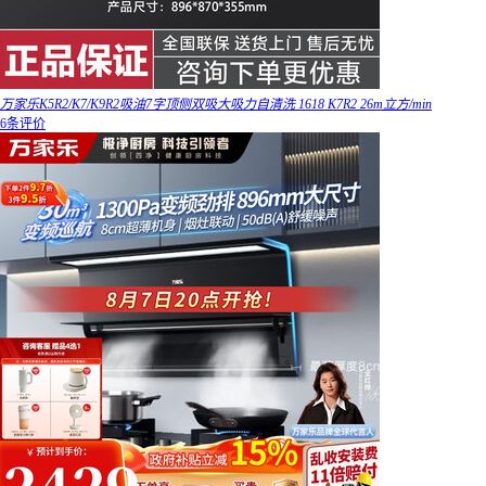
万家乐K5R2/K7/K9R2吸油7字顶侧双吸大吸力自清洗 1618 K7R2 26m立方/min
6条评价