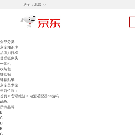
◇
送至：
北京
全部分类
京东知识库
品牌排行榜
普联摄像头
一体机
收纳包
键盘贴
键帽贴纸
京东美术馆
当前位置：
首页
>
贸易经济
> 电源适配器hs编码
品牌:
所有品牌
B
C
D
E
G