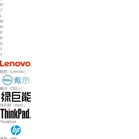
H
J
L
M
N
P
R
S
T
Y
联想（Lenovo）
戴尔（DELL）
绿巨能（llano）
ThinkPad
惠普（HP）