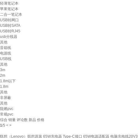
轻薄笔记本
苹果笔记本
二合一笔记本
USB转网口
USB转SATA
USB转RJ45
usb分线器
其他
音箱线
电源线
USB线
其他
3m
2m
1.8m以下
1.8m
其他
非屏蔽
其他
阻燃pvc
常规pvc
综合
销量
评论数
新品
价格
1
/
5
<
>
联想（Lenovo）联想原装 65W充电器 Type-C接口 65W电源适配器 电脑充电线20V3.