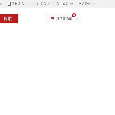
◇
◇
◇
◇
购
手机京东
关注京东
客户服务
网站导航
0
搜索
我的购物车
>