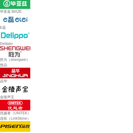
毕亚兹 BIAZE
E磊
Delippo
胜为（shengwei）
悠品
晶华
金陵声宝
优越者（UNITEK）
连拓（LinkStone）