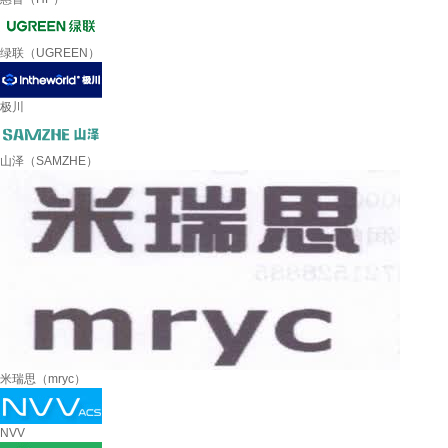
绿联（UGREEN）
极川
山泽（SAMZHE）
米瑞思（mryc）
NVV