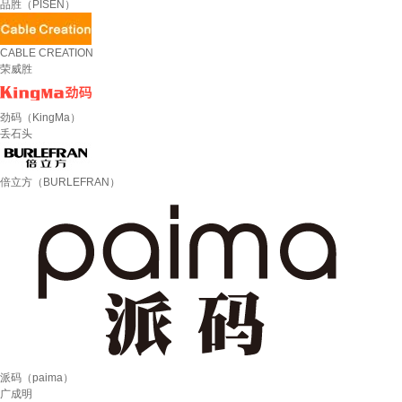
品胜（PISEN）
CABLE CREATION
荣威胜
劲码（KingMa）
丢石头
倍立方（BURLEFRAN）
派码（paima）
广成明