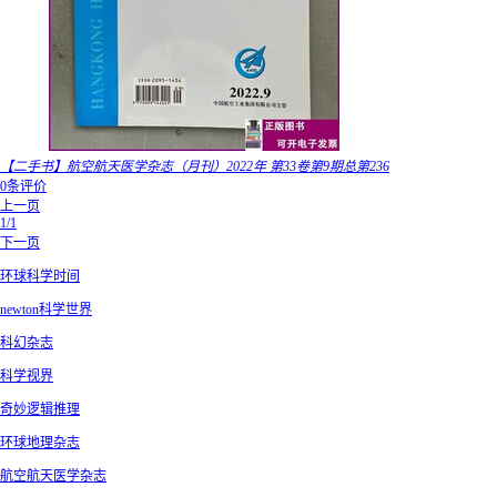
【二手书】航空航天医学杂志（月刊）2022年 第33卷第9期总第236
0条评价
上一页
1/1
下一页
环球科学时间
newton科学世界
科幻杂志
科学视界
奇妙逻辑推理
环球地理杂志
航空航天医学杂志