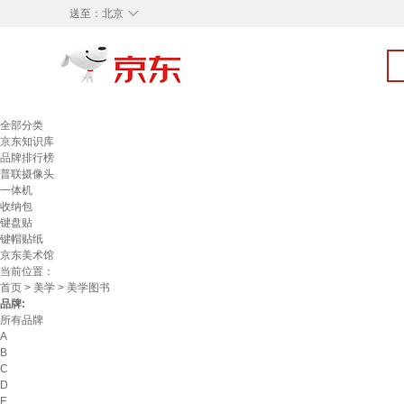
◇
送至：
北京
全部分类
京东知识库
品牌排行榜
普联摄像头
一体机
收纳包
键盘贴
键帽贴纸
京东美术馆
当前位置：
首页
>
美学
> 美学图书
品牌:
所有品牌
A
B
C
D
E