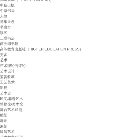
中信出版
中华书局
人教
博集天卷
书魔方
读客
三联书店
商务印书馆
高等教育出版社（HIGHER EDUCATION PRESS）
更多
艺术:
艺术理论与评论
艺术设计
鉴赏收藏
工艺美术
影视
艺术史
民间/非遗艺术
博物馆/美术馆
舞台艺术戏剧
雕塑
舞蹈
篆刻
建筑艺术