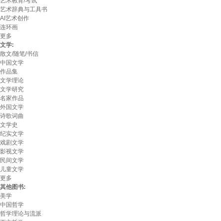
艺术教育/考试
艺术辞典与工具书
AI艺术创作
连环画
更多
文学:
散文/随笔/书信
中国文学
作品集
文学理论
文学研究
名家作品
外国文学
诗歌词曲
文学史
纪实文学
戏剧文学
影视文学
民间文学
儿童文学
更多
其他图书:
美学
中国哲学
哲学理论与流派