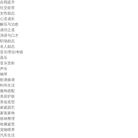
自我提升
社交处世
女性励志
心灵成长
解压与治愈
成功之道
演讲与口才
职场励志
名人励志
音乐理论/考级
器乐
音乐赏析
声乐
钢琴
歌谱曲谱
时尚生活
服饰搭配
美容护肤
美妆造型
家庭园艺
家装家饰
收纳整理
收藏鉴赏
宠物喂养
汽车生活