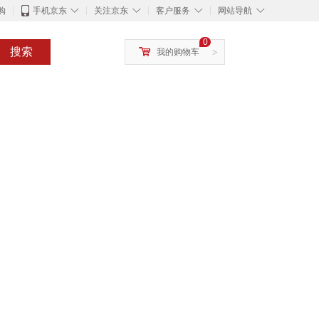
◇
◇
◇
◇
购
手机京东
关注京东
客户服务
网站导航
0
搜索
我的购物车
>