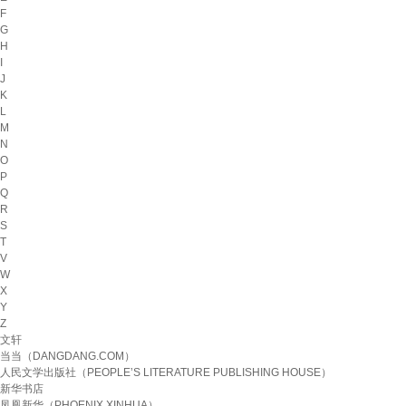
F
G
H
I
J
K
L
M
N
O
P
Q
R
S
T
V
W
X
Y
Z
文轩
当当（DANGDANG.COM）
人民文学出版社（PEOPLE’S LITERATURE PUBLISHING HOUSE）
新华书店
凤凰新华（PHOENIX XINHUA）