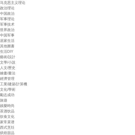
马克思主义理论
政治理论
中国政治
军事理论
军事技术
世界政治
中国军事
居家生活
其他圖書
生活DIY
藝術/設計
文學/小說
人文/歷史
繪畫/書法
經濟管理
工業/建築/計算機
文化/學術
勵志成功
旅遊
娛樂時尚
茶酒饮品
饮食文化
家常菜谱
西式烹饪
烘焙甜品