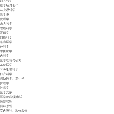
西方哲学
哲学经典著作
马克思哲学
哲学史
伦理学
东方哲学
思维科学
逻辑学
口腔科学
临床医学
外科学
中国医学
内科学
医学理论与研究
基础医学
耳鼻咽喉科学
妇产科学
预防医学、卫生学
护理学
肿瘤学
医学文献
医学/药学类考试
医院管理
园林景观
室内设计、装饰装修