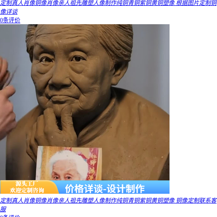
定制真人肖像铜像肖像亲人祖先雕塑人像制作纯铜青铜紫铜黄铜塑像 根据图片定制铜
像详谈
0条评价
定制真人肖像铜像肖像亲人祖先雕塑人像制作纯铜青铜紫铜黄铜塑像 铜像定制联系客
服