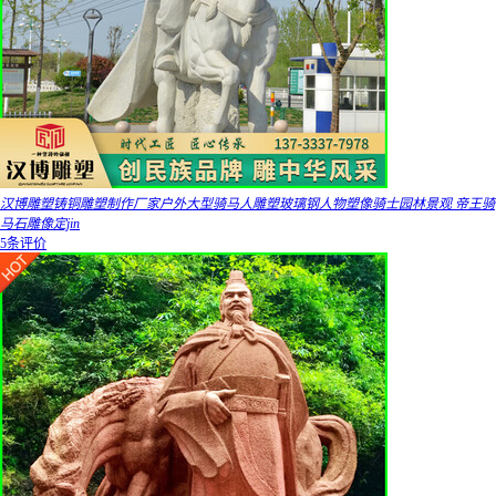
汉博雕塑铸铜雕塑制作厂家户外大型骑马人雕塑玻璃钢人物塑像骑士园林景观 帝王骑
马石雕像定jin
5条评价