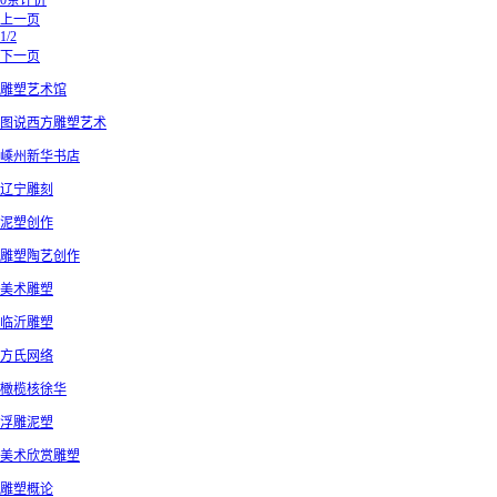
0条评价
上一页
1/2
下一页
雕塑艺术馆
图说西方雕塑艺术
嵊州新华书店
辽宁雕刻
泥塑创作
雕塑陶艺创作
美术雕塑
临沂雕塑
方氏网络
橄榄核徐华
浮雕泥塑
美术欣赏雕塑
雕塑概论