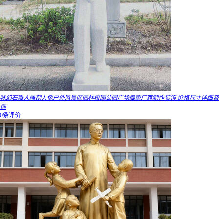
咏幻石雕人雕刻人像户外风景区园林校园公园广场雕塑厂家制作装饰 价格尺寸详细咨
询
0条评价