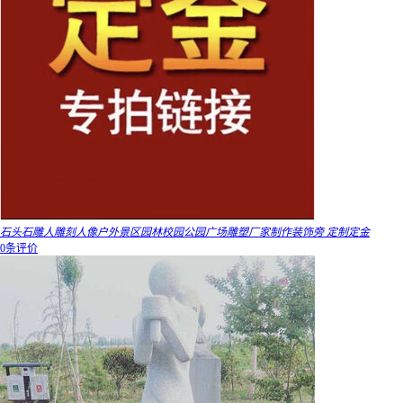
石头石雕人雕刻人像户外景区园林校园公园广场雕塑厂家制作装饰旁 定制定金
0条评价