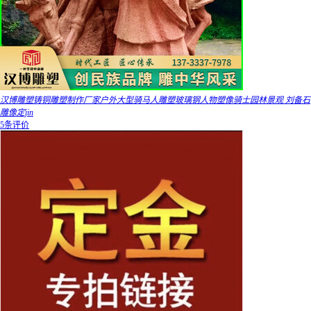
汉博雕塑铸铜雕塑制作厂家户外大型骑马人雕塑玻璃钢人物塑像骑士园林景观 刘备石
雕像定jin
5条评价