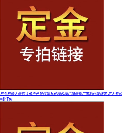
石头石雕人雕刻人像户外景区园林校园公园广场雕塑厂家制作装饰旁 定金专拍
0条评价