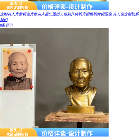
定制真人肖像铜像肖像亲人祖先雕塑人像制作纯铜青铜紫铜黄铜塑像 真人像定制联系
我们
0条评价