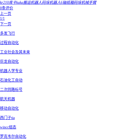
kr210库卡kuka搬运机器人码垛机器人6轴纸箱码垛机械手臂
0条评价
上一页
1/1
下一页
多发飞行
过程自动化
工业社会及其未来
巨龙自动化
机器人学专业
石油化工自动
二次回路标号
航天机器
移动自动化
西门子tia
wincc组态
罗克韦尔自动化