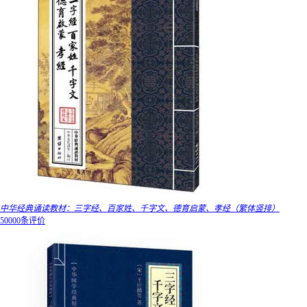
中华经典诵读教材：三字经、百家姓、千字文、德育启蒙、孝经（繁体竖排）
50000条评价