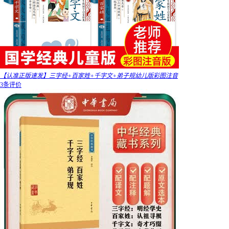
【认准正版速发】三字经+百家姓+千字文+弟子规幼儿版彩图注音
3条评价