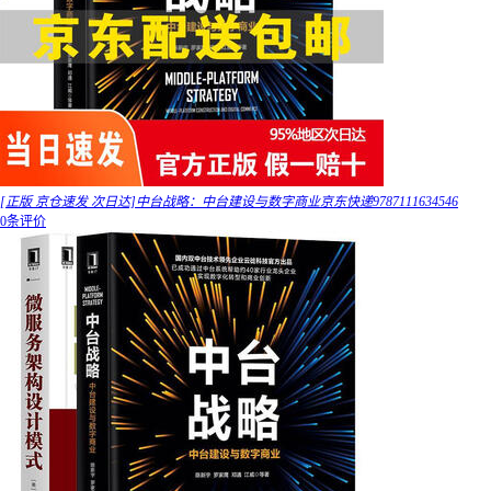
[正版 京仓速发 次日达]中台战略：中台建设与数字商业京东快递9787111634546
0条评价