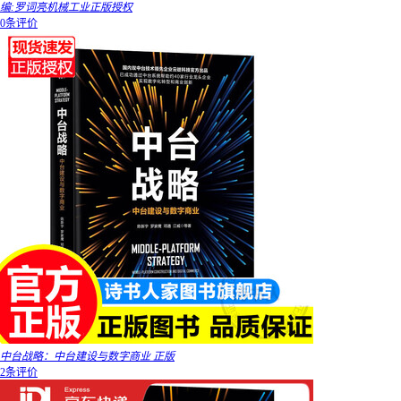
编:罗词亮机械工业正版授权
0条评价
中台战略：中台建设与数字商业 正版
2条评价