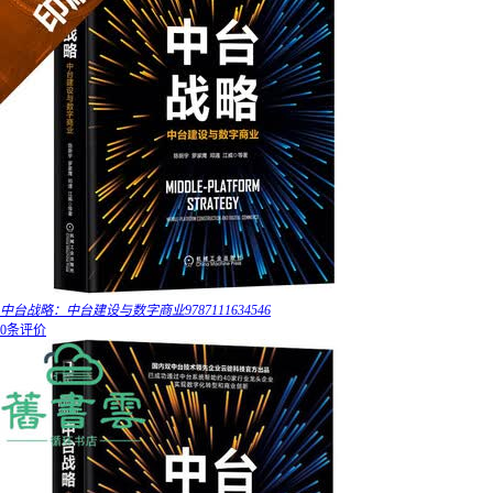
中台战略：中台建设与数字商业9787111634546
0条评价