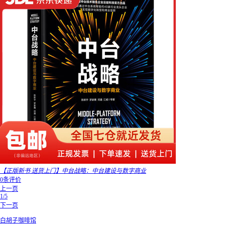
【正版新书 送货上门】中台战略：中台建设与数字商业
0条评价
上一页
1/5
下一页
白胡子咖啡馆