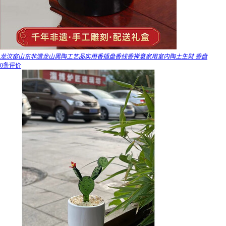
龙汶窑山东非遗龙山黑陶工艺品实用香插盘香线香禅意家用室内陶土生财 香盘
0条评价