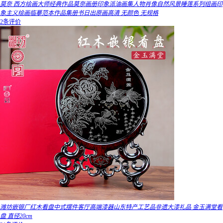
莫奈 西方绘画大师经典作品莫奈画册印象派油画集人物肖像自然风景睡莲系列组画印
象主义绘画临摹范本作品集册书日出原画高清 无颜色 无规格
2条评价
潍坊嵌银厂红木看盘中式摆件客厅高端漆器山东特产工艺品非遗大漆礼品 金玉满堂看
盘 直径20cm