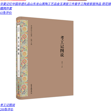
华夏记忆中国非遗礼品山东龙山黑陶工艺品金玉满堂三件套手工陶瓷家居饰品 荷花锦
鲤两件套
43条评价
考工记图说
200条评价