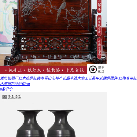
潍坊嵌银厂红木座屏红梅寿带山东特产礼品非遗大漆工艺品中式横屏摆件 红梅寿带红
木座屏73*36*62cm
0条评价