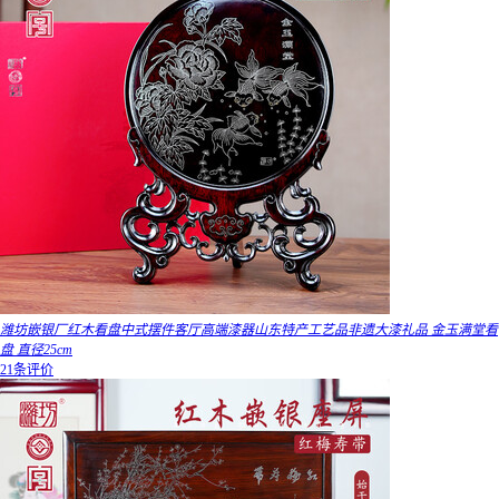
潍坊嵌银厂红木看盘中式摆件客厅高端漆器山东特产工艺品非遗大漆礼品 金玉满堂看
盘 直径25cm
21条评价