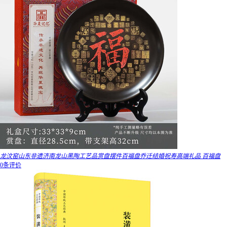
龙汶窑山东非遗济南龙山黑陶工艺品赏盘摆件百福盘乔迁结婚祝寿高端礼品 百福盘
0条评价