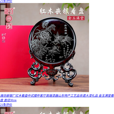
21条评价
潍坊嵌银厂红木看盘中式摆件客厅高端漆器山东特产工艺品非遗大漆礼品 金玉满堂看
盘 直径30cm
21条评价