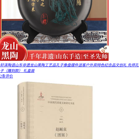
轩泽陶语山东非遗龙山黑陶工艺品孔子像盘摆件送客户外宾特色纪念品文创礼 先师孔
子（雕刻款） 礼盒装
2条评价