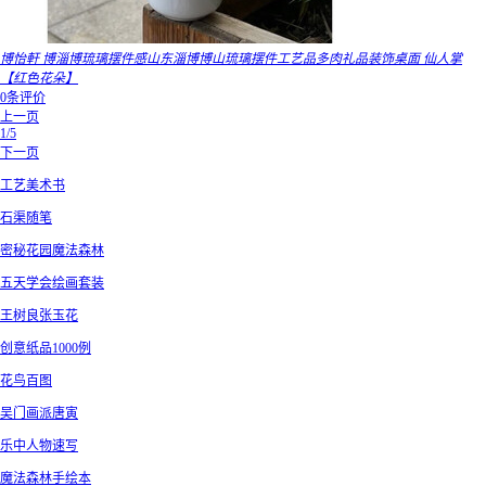
博怡軒 博淄博琉璃摆件感山东淄博博山琉璃摆件工艺品多肉礼品装饰桌面 仙人掌
【红色花朵】
0条评价
上一页
1/5
下一页
工艺美术书
石渠随笔
密秘花园魔法森林
五天学会绘画套装
王树良张玉花
创意纸品1000例
花鸟百图
吴门画派唐寅
乐中人物速写
魔法森林手绘本