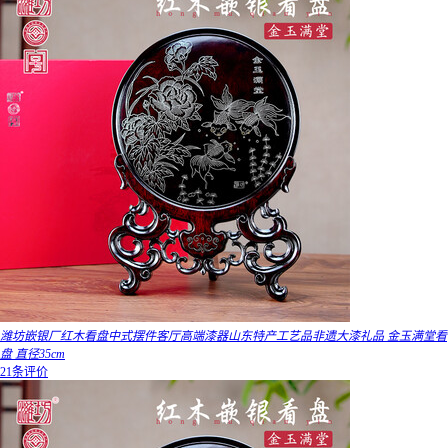
潍坊嵌银厂红木看盘中式摆件客厅高端漆器山东特产工艺品非遗大漆礼品 金玉满堂看
盘 直径35cm
21条评价