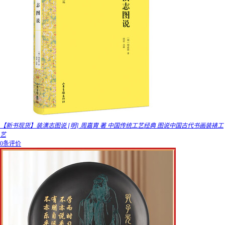
【新书现货】装潢志图说 [明] 周嘉胄 著 中国传统工艺经典 图说中国古代书画装裱工
艺
0条评价