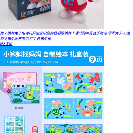
舞卡跳舞兔子电动玩具宝宝学爬神器唱歌跳舞卡通动物声光音乐萌宠 乖乖兔子-红色
豪华充电版充电电池*2 送充电器
0条评价