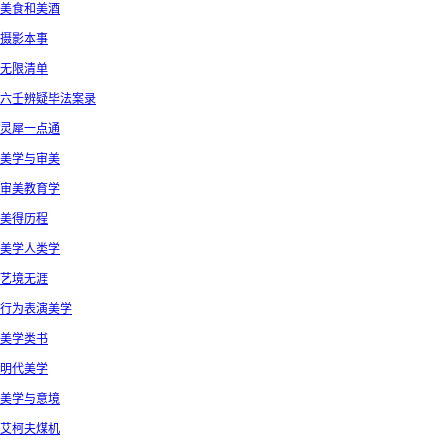
美食和美酒
摄影本事
无限清单
六壬辨疑毕法案录
灵犀一点通
美学与审美
审美教育学
美得历程
美学人类学
艺境无涯
行为表演美学
美学类书
明代美学
美学与意境
艾柯夫煤机