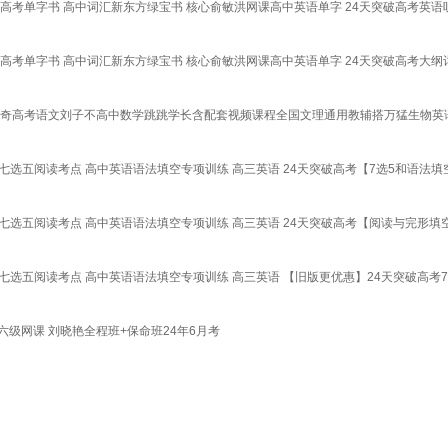
高考单字书 高中词汇新东方绿宝书 核心俞敏洪网课高中英语单字 24天突破高考英语
高考单字书 高中词汇新东方绿宝书 核心俞敏洪网课高中英语单字 24天突破高考大纲
佳奇高考语文刘子不高中数学跳跳学长含配套视频课程全国文理通用教辅搭万猛生物英语
题七选五阅读考点 高中英语语法填空专项训练 高三英语 24天突破高考【7选5和语法填
题七选五阅读考点 高中英语语法填空专项训练 高三英语 24天突破高考【阅读与完形填
题七选五阅读考点 高中英语语法填空专项训练 高三英语 【旧版更优惠】24天突破高考
六级网课 刘晓艳全程班+保命班24年6月考