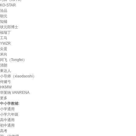
KO-STAR
洽品
朝元
知铺
状元郎博士
福瑞丁
工马
YWZR
尖蛋
米向
同飞（Tongfei）
清朗
東达人
小导师（xiaodaoshi）
何健弓
HKMW
华莱纳 VANRENA
更多
中小学教辅:
小学通用
小学六年级
高中通用
初中通用
高考