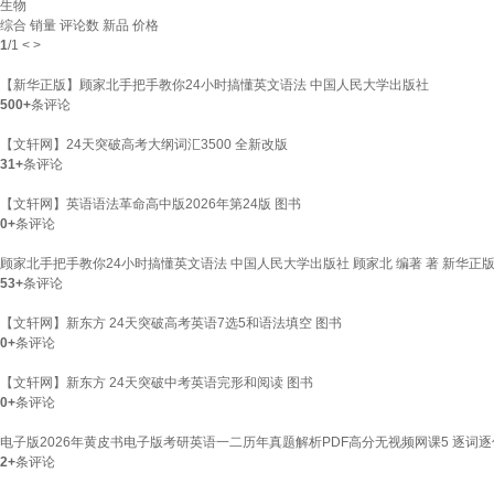
生物
综合
销量
评论数
新品
价格
1
/
1
<
>
【新华正版】顾家北手把手教你24小时搞懂英文语法 中国人民大学出版社
500+
条评论
【文轩网】24天突破高考大纲词汇3500 全新改版
31+
条评论
【文轩网】英语语法革命高中版2026年第24版 图书
0+
条评论
顾家北手把手教你24小时搞懂英文语法 中国人民大学出版社 顾家北 编著 著 新华正
53+
条评论
【文轩网】新东方 24天突破高考英语7选5和语法填空 图书
0+
条评论
【文轩网】新东方 24天突破中考英语完形和阅读 图书
0+
条评论
电子版2026年黄皮书电子版考研英语一二历年真题解析PDF高分无视频网课5 逐词逐句0
2+
条评论