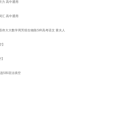
听力 高中通用
词汇 高中通用
佟大大数学周芳煜生物陈SIR高考语文 黄夫人
空】
空】
7选5和语法填空