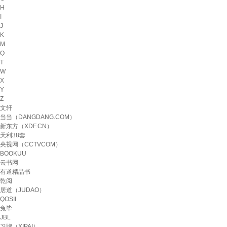
H
I
J
K
M
Q
T
W
X
Y
Z
文轩
当当（DANGDANG.COM）
新东方（XDF.CN）
天利38套
央视网（CCTVCOM）
BOOKUU
云书网
有道精品书
乾阅
居道（JUDAO）
QOSII
兔毕
JBL
习牌（XIPAI）