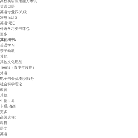
高校英语应用能力考试
英语口语
英语专业四/八级
雅思IELTS
英语词汇
外语学习类书课包
更多
其他图书:
英语学习
亲子幼教
其他
其他文化用品
Teens（青少年读物）
外语
电子书会员/数据服务
社会科学理论
教育
其他
生物世界
卡通/动画
更多
高级选项:
科目
语文
英语