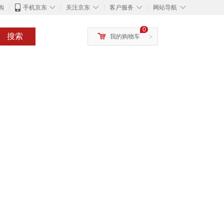
◇
◇
◇
◇
购
手机京东
关注京东
客户服务
网站导航
0
搜索
我的购物车
>