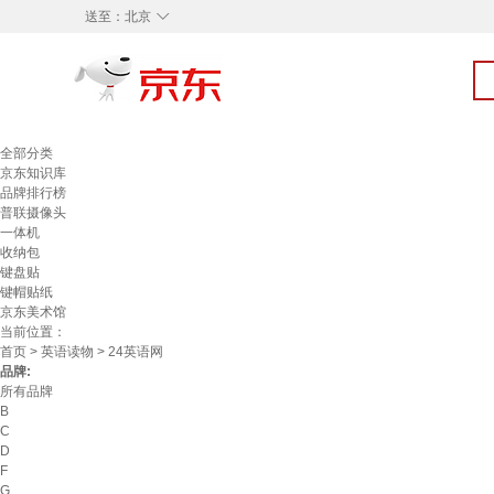
◇
送至：
北京
全部分类
京东知识库
品牌排行榜
普联摄像头
一体机
收纳包
键盘贴
键帽贴纸
京东美术馆
当前位置：
首页
>
英语读物
> 24英语网
品牌:
所有品牌
B
C
D
F
G