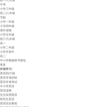
初一/七年级
中考
小学三年级
初二/八年级
字帖
小学一年级
小学四年级
课外读物
小学五年级
初三/九年级
高一
小学二年级
小学升初中
高二
中小学教辅类书课包
更多
外语学习:
英语四/六级
英语专项训练
英语专项考试
中小学英语
英语读物
生活实用英语
研究生英语
英语综合教程