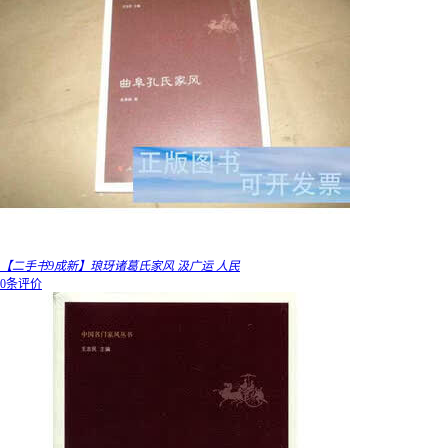
【二手书9成新】琅玡诸葛氏家风 汲广运 人民
0条评价