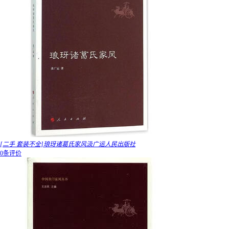
[二手 套装不全]琅玡诸葛氏家风汲广运人民出版社
0条评价