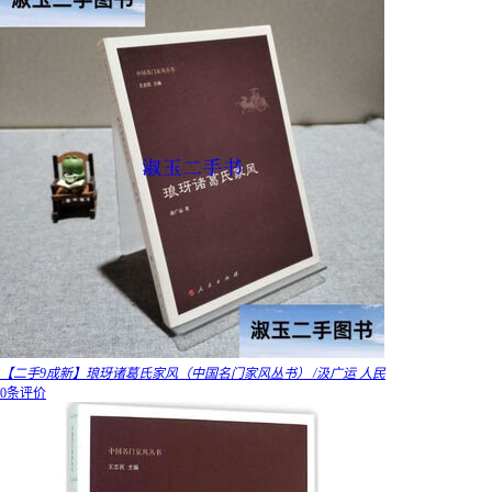
【二手9成新】琅玡诸葛氏家风（中国名门家风丛书） /汲广运 人民
0条评价