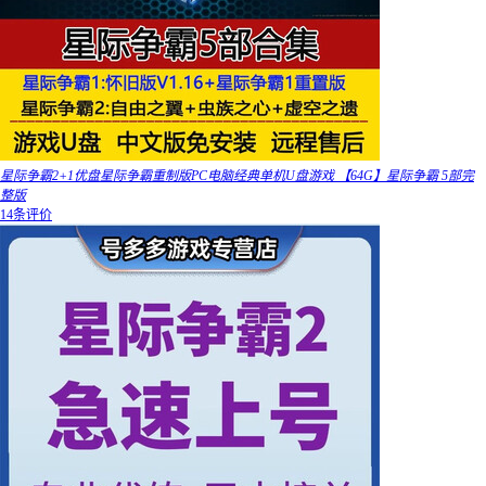
星际争霸2+1优盘星际争霸重制版PC电脑经典单机U盘游戏 【64G】星际争霸 5部完
整版
14条评价