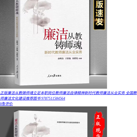
正版廉洁从教铸师魂立足本职岗位教师廉洁自律精神新时代教师廉洁从业实务 全国教
师廉洁文化建设推荐图书 9787511584564
0条评价