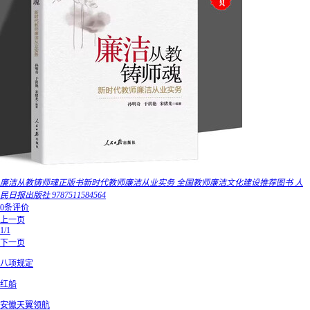
廉洁从教铸师魂正版书新时代教师廉洁从业实务 全国教师廉洁文化建设推荐图书 人
民日报出版社 9787511584564
0条评价
上一页
1/1
下一页
八项规定
红船
安徽天翼领航