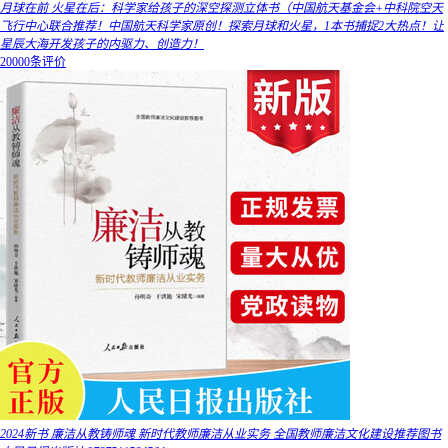
月球在前 火星在后：科学家给孩子的深空探测立体书（中国航天基金会+中科院空天
飞行中心联合推荐！中国航天科学家原创！探索月球和火星，1本书捕捉2大热点！让
星辰大海开发孩子的内驱力、创造力！
20000条评价
2024新书 廉洁从教铸师魂 新时代教师廉洁从业实务 全国教师廉洁文化建设推荐图书