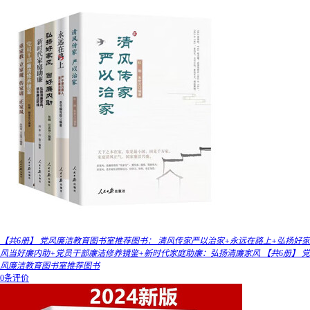
【共6册】 党风廉洁教育图书室推荐图书： 清风传家严以治家+永远在路上+弘扬好家
风当好廉内助+党员干部廉洁修养镜鉴+新时代家庭助廉：弘扬清廉家风 【共6册】 党
风廉洁教育图书室推荐图书
0条评价