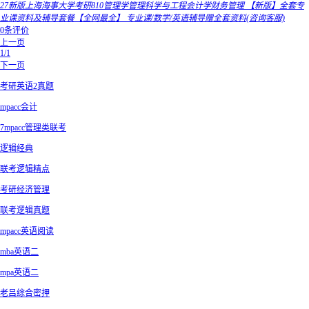
27新版上海海事大学考研810管理学管理科学与工程会计学财务管理 【新版】全套专
业课资料及辅导套餐【全网最全】 专业课/数学/英语辅导赠全套资料(咨询客服)
0条评价
上一页
1/1
下一页
考研英语2真题
mpacc会计
7mpacc管理类联考
逻辑经典
联考逻辑精点
考研经济管理
联考逻辑真题
mpacc英语阅读
mba英语二
mpa英语二
老吕综合密押