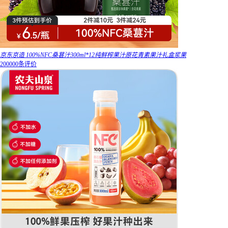
京东京造 100%NFC桑葚汁300ml*12纯鲜榨果汁原花青素果汁礼盒浆果
200000条评价