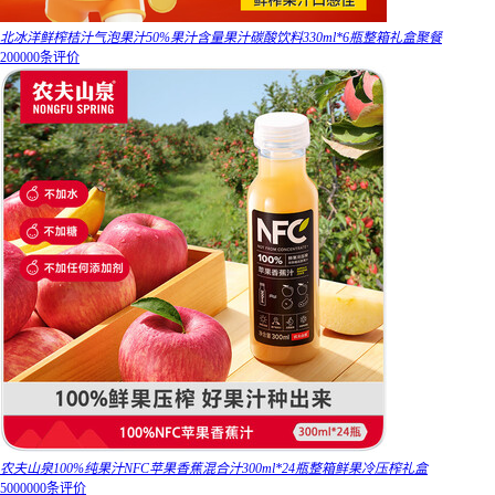
北冰洋鲜榨桔汁气泡果汁50%果汁含量果汁碳酸饮料330ml*6瓶整箱礼盒聚餐
200000条评价
农夫山泉100%纯果汁NFC苹果香蕉混合汁300ml*24瓶整箱鲜果冷压榨礼盒
5000000条评价