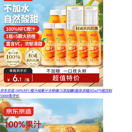
京东京造 100%NFC橙汁纯果汁冷榨维C0添加糖0脂非浓缩265ml*9瓶饮料
50000条评价