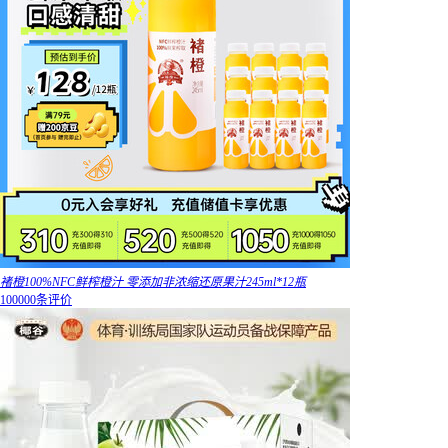
褚橙100%NFC鲜榨橙汁 零添加非浓缩还原果汁245ml*12瓶
100000条评价