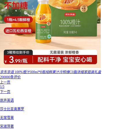
京东京造 100%橙汁300ml*8瓶纯鲜果汁冷榨维C0脂浓缩家庭装礼盒
200000条评价
上一页
1/5
下一页
原声英语
莎士比亚奥赛罗
无常雪莱
宋淑萍著