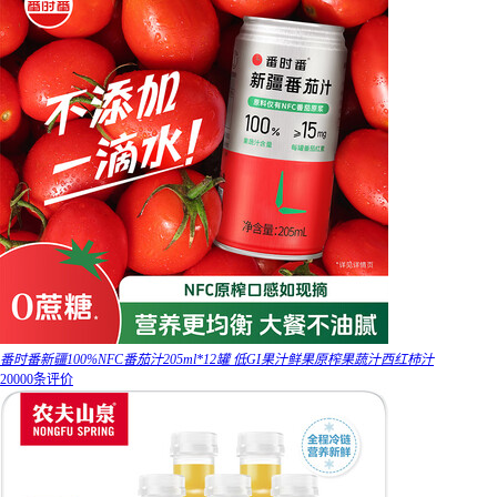
番时番新疆100%NFC番茄汁205ml*12罐 低GI果汁鲜果原榨果蔬汁西红柿汁
20000条评价