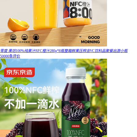
零度·果坊100%纯果汁NFC橙汁280g*8瓶整箱鲜果压榨含VC饮料品聚餐出游小瓶
50000条评价