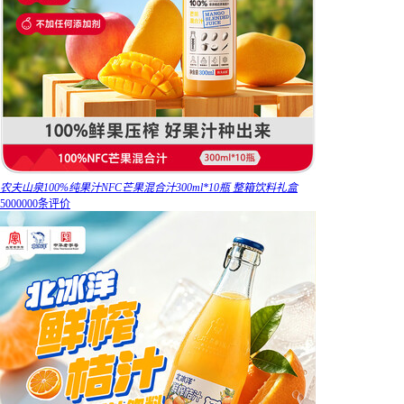
农夫山泉100%纯果汁NFC芒果混合汁300ml*10瓶 整箱饮料礼盒
5000000条评价