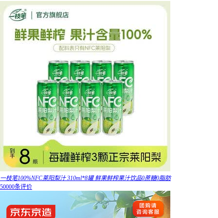
一枝笔100%NFC莱阳梨汁 310ml*8罐 鲜果鲜榨果汁饮品0蔗糖0脂肪
50000条评价