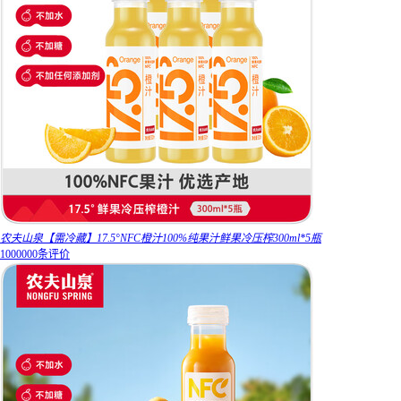
农夫山泉【需冷藏】17.5°NFC橙汁100%纯果汁鲜果冷压榨300ml*5瓶
1000000条评价