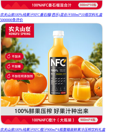
农夫山泉100%纯果汁NFC番石榴(芭乐)混合汁300ml*10瓶饮料礼盒
5000000条评价
农夫山泉100%纯果汁NFC橙汁900ml*4瓶整箱装鲜果冷压榨饮料礼盒