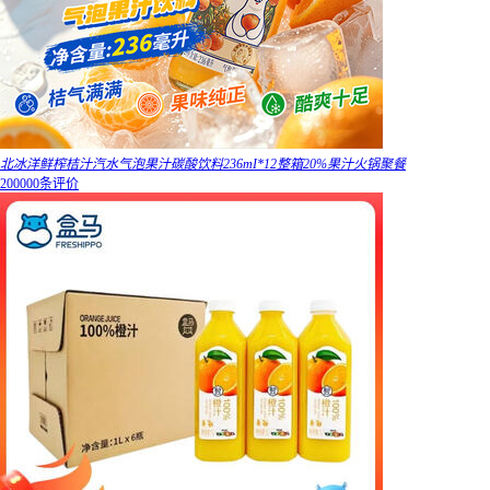
北冰洋鲜榨桔汁汽水气泡果汁碳酸饮料236mI*12整箱20%果汁火锅聚餐
200000条评价