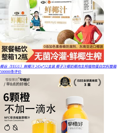
椰谷（YEGU）鲜椰汁 245g*12支装 椰子汁椰奶椰肉生榨植物蛋白饮料整箱
500000条评价