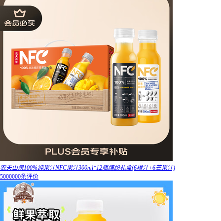
农夫山泉100%纯果汁NFC果汁300ml*12瓶缤纷礼盒(6橙汁+6芒果汁)
5000000条评价