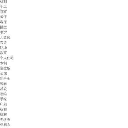
机制
手工
茶室
餐厅
客厅
卧室
书房
儿童房
玄关
职场
教室
个人住宅
木制
密度板
金属
铝合金
绫布
晶瓷
喷绘
手绘
印刷
棉布
帆布
无纺布
亚麻布