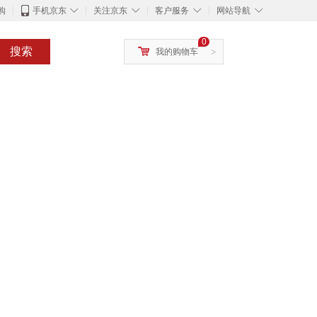
◇
◇
◇
◇
购
手机京东
关注京东
客户服务
网站导航
0
搜索
我的购物车
>