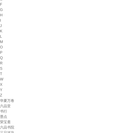
F
G
H
I
J
K
L
M
O
P
Q
R
S
T
W
X
Y
Z
华夏万卷
六品堂
书行
墨点
荣宝斋
六品书院
三只河马