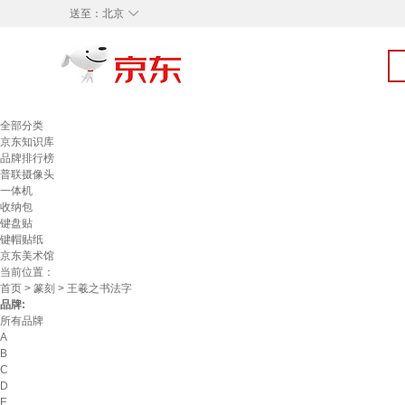
◇
送至：
北京
全部分类
京东知识库
品牌排行榜
普联摄像头
一体机
收纳包
键盘贴
键帽贴纸
京东美术馆
当前位置：
首页
>
篆刻
> 王羲之书法字
品牌:
所有品牌
A
B
C
D
E