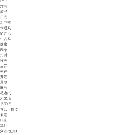
楷书
隶书
篆书
日式
新中式
卡通风
简约风
中古风
健康
励志
招财
唯美
吉祥
幸福
升迁
勇敢
麻纸
毛边纸
木浆纸
书画纸
宣纸（檀皮）
兼毫
狼毫
其他
紫毫(兔毫)