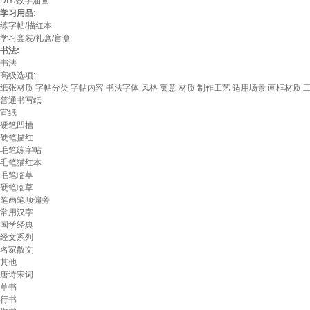
DIY/数字油画
学习用品:
练字帖/描红本
学习套装/礼盒/盲盒
书法:
书法
高级选项:
纸张材质
字帖分类
字帖内容
书法字体
风格
寓意
材质
制作工艺
适用场景
画框材质
普通书写纸
宣纸
硬笔凹槽
硬笔描红
毛笔练字帖
毛笔猫红本
毛笔临草
硬笔临草
笔画笔顺偏旁
常用汉字
国学经典
经文系列
名家散文
其他
唐诗宋词
草书
行书