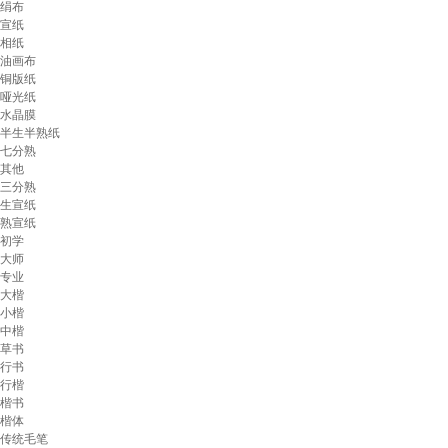
绢布
宣纸
相纸
油画布
铜版纸
哑光纸
水晶膜
半生半熟纸
七分熟
其他
三分熟
生宣纸
熟宣纸
初学
大师
专业
大楷
小楷
中楷
草书
行书
行楷
楷书
楷体
传统毛笔