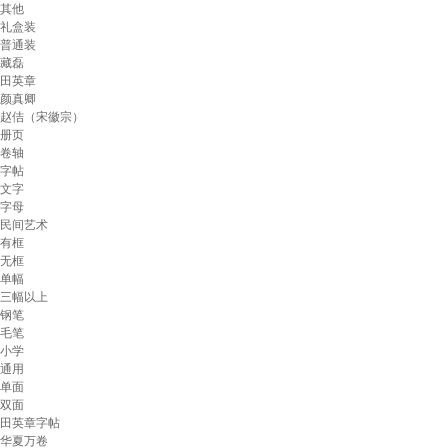
其他
礼盒装
普通装
藏磊
田英章
颜真卿
赵佶（宋徽宗）
册页
卷轴
字帖
文字
字母
民间艺术
有框
无框
单幅
三幅以上
钢笔
毛笔
小学
通用
单面
双面
田英章字帖
华夏万卷