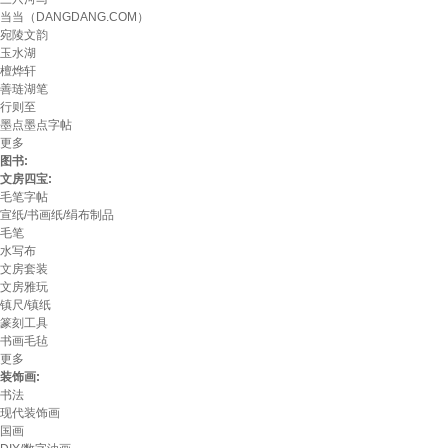
当当（DANGDANG.COM）
宛陵文韵
玉水湖
檀烨轩
善琏湖笔
行则至
墨点墨点字帖
更多
图书:
文房四宝:
毛笔字帖
宣纸/书画纸/绢布制品
毛笔
水写布
文房套装
文房雅玩
镇尺/镇纸
篆刻工具
书画毛毡
更多
装饰画:
书法
现代装饰画
国画