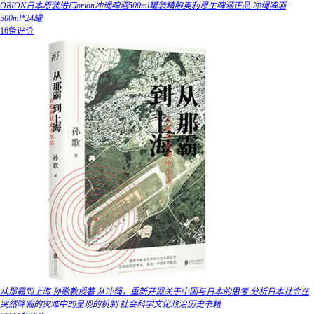
ORION日本原装进口orion冲绳啤酒500ml罐装精酿奥利恩生啤酒正品 冲绳啤酒
500ml*24罐
16条评价
从那霸到上海 孙歌教授著 从冲绳，重新开掘关于中国与日本的思考 分析日本社会在
突然降临的灾难中的呈现的机制 社会科学文化政治历史书籍