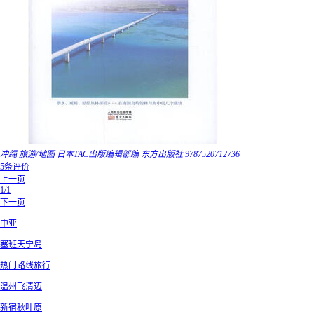
冲绳 旅游/地图 日本TAC出版编辑部编 东方出版社 9787520712736
5条评价
上一页
1/1
下一页
中亚
塞班天宁岛
热门路线旅行
温州飞清迈
新宿秋叶原