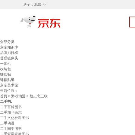
◇
送至：
北京
全部分类
京东知识库
品牌排行榜
普联摄像头
一体机
收纳包
键盘贴
键帽贴纸
京东美术馆
当前位置：
首页
>
游戏动漫
> 蔡志忠三联
二手书:
二手百科图书
二手期刊杂志
二手文化社科图书
二手动漫
二手国学图书
二手哲学宗教图书