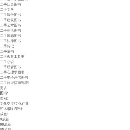
二手历史图书
二手文学
二手医学图书
二手建筑图书
二手艺术图书
二手生活图书
二手励志图书
二手法律图书
二手传记
二手童书
二手教育工具书
二手小说
二手经管图书
二手心理学图书
二手电子通信图书
二手旅游指南/地图
更多
图书:
类别:
文化交流/文化产业
艺术/摄影/设计
成色:
9成新
99成新
85成新