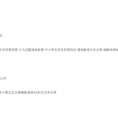
绘
化文学经典智慧 少儿启蒙漫画故事 中小学生历史科普知识 通俗解读文化古籍 领略经
机1本
本十蔡志忠古典幽默漫画16本共33本合售