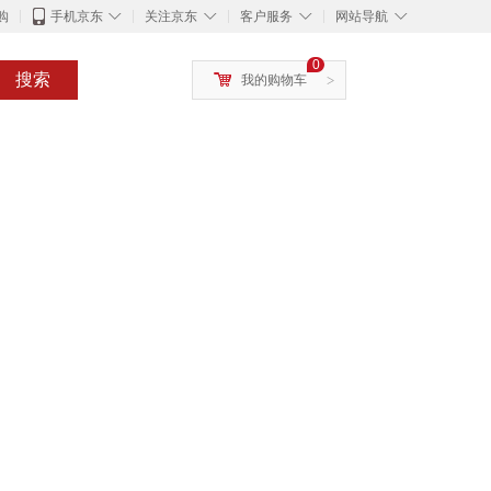
◇
◇
◇
◇
购
手机京东
关注京东
客户服务
网站导航
0
搜索
我的购物车
>