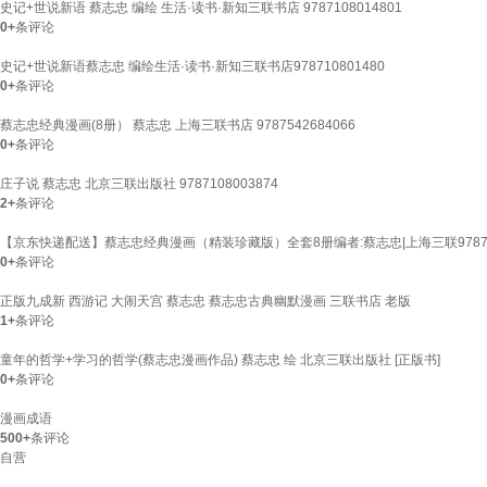
史记+世说新语 蔡志忠 编绘 生活·读书·新知三联书店 9787108014801
0+
条评论
史记+世说新语蔡志忠 编绘生活·读书·新知三联书店978710801480
0+
条评论
蔡志忠经典漫画(8册） 蔡志忠 上海三联书店 9787542684066
0+
条评论
庄子说 蔡志忠 北京三联出版社 9787108003874
2+
条评论
【京东快递配送】蔡志忠经典漫画（精装珍藏版）全套8册编者:蔡志忠|上海三联978754
0+
条评论
正版九成新 西游记 大闹天宫 蔡志忠 蔡志忠古典幽默漫画 三联书店 老版
1+
条评论
童年的哲学+学习的哲学(蔡志忠漫画作品) 蔡志忠 绘 北京三联出版社 [正版书]
0+
条评论
漫画成语
500+
条评论
自营