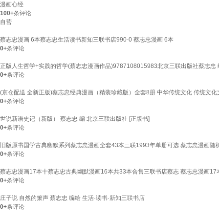
漫画心经
100+
条评论
自营
蔡志忠漫画 6本蔡志忠生活读书新知三联书店990-0 蔡志忠漫画 6本
0+
条评论
正版人生哲学+实践的哲学(蔡志忠漫画作品)9787108015983北京三联出版社蔡志忠 
0+
条评论
(京仓配送 全新正版)蔡志忠经典漫画（精装珍藏版）全套8册 中华传统文化 传统文
0+
条评论
世说新语史记（新版） 蔡志忠 编 北京三联出版社 [正版书]
0+
条评论
旧版原书国学古典幽默系列蔡志忠漫画全套43本三联1993年单册可选 蔡志忠漫画随
0+
条评论
蔡志忠漫画17本十蔡志忠古典幽默漫画16本共33本合售三联书店蔡志 蔡志忠漫画17
0+
条评论
庄子说 自然的箫声 蔡志忠 编绘 生活·读书·新知三联书店
0+
条评论