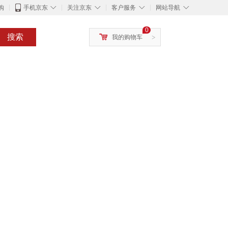
◇
◇
◇
◇
购
手机京东
关注京东
客户服务
网站导航
0
搜索
我的购物车
>