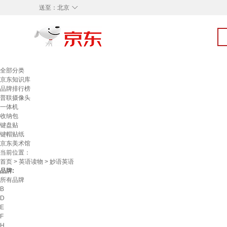
◇
送至：
北京
全部分类
京东知识库
品牌排行榜
普联摄像头
一体机
收纳包
键盘贴
键帽贴纸
京东美术馆
当前位置：
首页
>
英语读物
> 妙语英语
品牌:
所有品牌
B
D
E
F
H