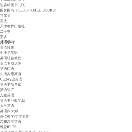
迪赛纳图书（D）
图客图书（ILLUSTRATED BOOKS）
邦尔文
岂改
天津教育出版社
二手书
更多
外语学习:
英语读物
中小学英语
英语综合教程
英语专项训练
英语口语
生活实用英语
职业/行业英语
英语专项考试
英语词汇
儿童英语
英语专业四/八级
大学英语
英语四/六级
外语教学/学术著作
高职高专英语
雅思IELTS