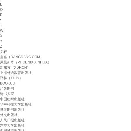
L
Q
R
S
T
W
X
Y
Z
文轩
当当（DANGDANG.COM）
凤凰新华（PHOENIX XINHUA）
新东方（XDF.CN）
上海外语教育出版社
译林（YILIN）
BOOKUU
辽版图书
诗书人家
中国纺织出版社
华中科技大学出版社
世界图书出版社
外文出版社
人民日报出版社
东华大学出版社
中国城市出版社