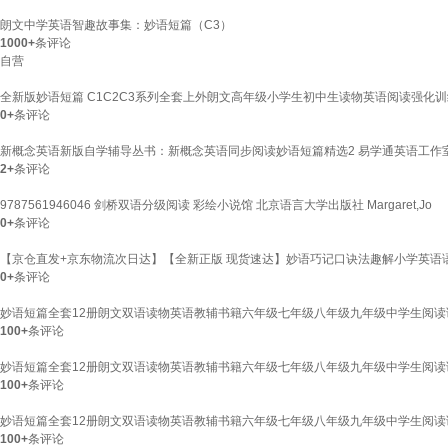
朗文中学英语智趣故事集：妙语短篇（C3）
1000+
条评论
自营
全新版妙语短篇 C1C2C3系列全套上外朗文高年级小学生初中生读物英语阅读强化训练书
0+
条评论
新概念英语新版自学辅导丛书：新概念英语同步阅读妙语短篇精选2 易学通英语工作
2+
条评论
9787561946046 剑桥双语分级阅读 彩绘小说馆 北京语言大学出版社 Margaret,Jo
0+
条评论
【京仓直发+京东物流次日达】【全新正版 现货速达】妙语巧记口诀法趣解小学英语
0+
条评论
妙语短篇全套12册朗文双语读物英语教辅书籍六年级七年级八年级九年级中学生阅读读物
100+
条评论
妙语短篇全套12册朗文双语读物英语教辅书籍六年级七年级八年级九年级中学生阅读读物
100+
条评论
妙语短篇全套12册朗文双语读物英语教辅书籍六年级七年级八年级九年级中学生阅读读物
100+
条评论