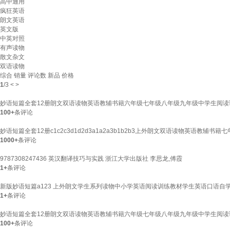
高中通用
疯狂英语
朗文英语
英文版
中英对照
有声读物
散文杂文
双语读物
综合
销量
评论数
新品
价格
1
/
3
<
>
妙语短篇全套12册朗文双语读物英语教辅书籍六年级七年级八年级九年级中学生阅读读物
100+
条评论
妙语短篇全套12册c1c2c3d1d2d3a1a2a3b1b2b3上外朗文双语读物英语教辅
1000+
条评论
9787308247436 英汉翻译技巧与实践 浙江大学出版社 李思龙,傅霞
1+
条评论
新版妙语短篇a123 上外朗文学生系列读物中小学英语阅读训练教材学生英语口语自学课
1+
条评论
妙语短篇全套12册朗文双语读物英语教辅书籍六年级七年级八年级九年级中学生阅读
100+
条评论