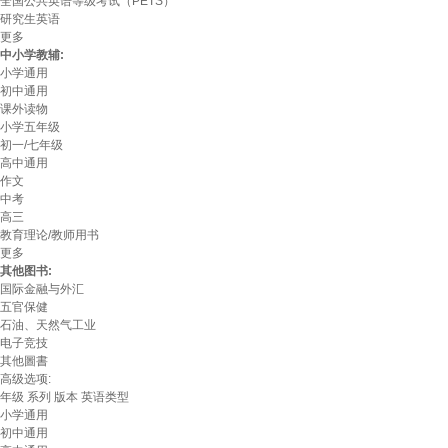
全国公共英语等级考试（PETS）
研究生英语
更多
中小学教辅:
小学通用
初中通用
课外读物
小学五年级
初一/七年级
高中通用
作文
中考
高三
教育理论/教师用书
更多
其他图书:
国际金融与外汇
五官保健
石油、天然气工业
电子竞技
其他圖書
高级选项:
年级
系列
版本
英语类型
小学通用
初中通用