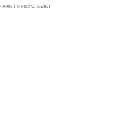
 分级阅读 妙语短篇A1【mp3版】