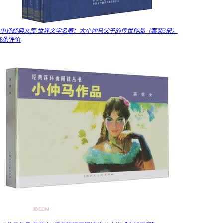
中译经典文库·世界文学名著：大小仲马父子的传世作品（套装3册）
8条评价