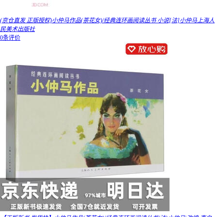
(京仓直发 正版授权)小仲马作品(茶花女)/经典连环画阅读丛书 小说[法]小仲马上海人
民美术出版社
0条评价