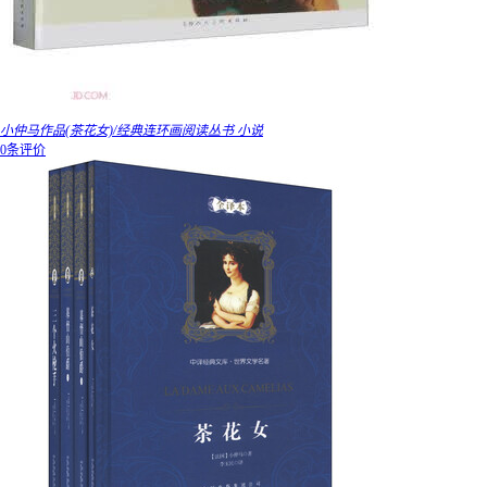
小仲马作品(茶花女)/经典连环画阅读丛书 小说
0条评价