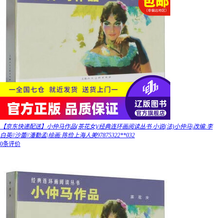
【京东快递配送】小仲马作品(茶花女)/经典连环画阅读丛书 小说(法)小仲马|改编:李
白英//沙蕾//潘勤孟|绘画:陈俭上海人美97875322**032
0条评价