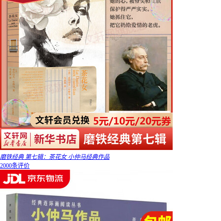
磨铁经典 第七辑：茶花女 小仲马经典作品
2000条评价