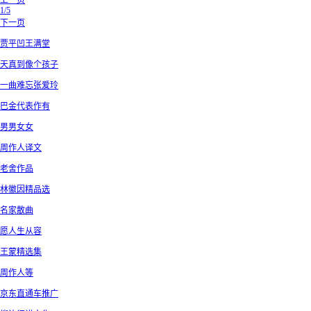
上一页
1/5
下一页
贾平凹王满堂
天真到像个孩子
一曲难忘张爱玲
巴金代表作有
男男女女
周作人译文
老舍作品
林徽因精品选
名家散曲
愿人生从容
王蒙精选集
周作人等
京东直通车推广