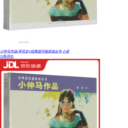
小仲马作品(茶花女)/经典连环画阅读丛书 小说
19条评价