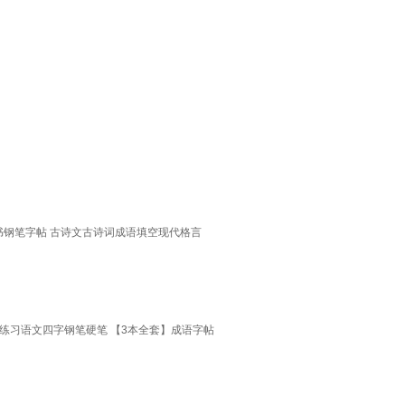
书钢笔字帖 古诗文古诗词成语填空现代格言
练习语文四字钢笔硬笔 【3本全套】成语字帖