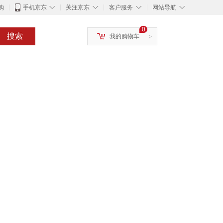
◇
◇
◇
◇
购
手机京东
关注京东
客户服务
网站导航
0
搜索
我的购物车
>