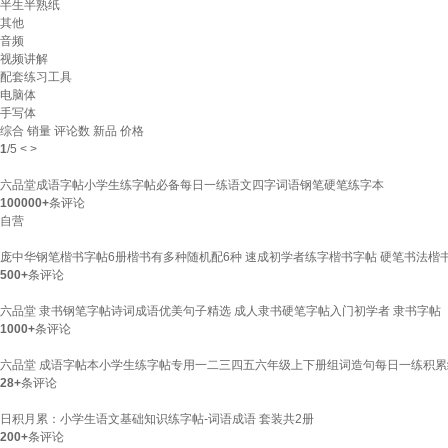
半生半熟纸
其他
音频
视频讲解
配套练习工具
电脑体
手写体
综合
销量
评论数
新品
价格
1
/
5
<
>
六品堂成语字帖小学生练字帖必备每日一练语文四字词语钢笔硬笔练字本
100000+
条评论
自营
庞中华钢笔楷书字帖6册楷书有多种随机配6种 速成初学者练字楷书字帖 硬笔书法楷
500+
条评论
六品堂 隶书钢笔字帖诗词成语优美句子精选 成人隶书硬笔字帖入门初学者 隶书字帖
1000+
条评论
六品堂 成语字帖本小学生练字帖专用一二三四五六年级上下册组词造句每日一练积累
28+
条评论
日积月累：小学生语文基础知识练字帖-词语成语 套装共2册
200+
条评论