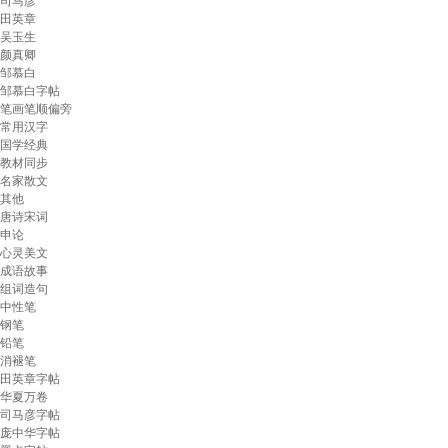
司马彦
田英章
吴玉生
颜真卿
邹慕白
邹慕白字帖
笔画笔顺偏旁
常用汉字
国学经典
教材同步
名家散文
其他
唐诗宋词
申论
心灵美文
成语故事
组词造句
中性笔
钢笔
铅笔
消褪笔
田英章字帖
华夏万卷
司马彦字帖
庞中华字帖