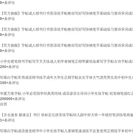
8+
条评论
【官方旗舰】字帖成人楷书行书英语练字帖教你写好写快钢笔字基础练习唐诗宋词成语
8+
条评论
【官方旗舰】字帖成人楷书行书英语练字帖教你写好写快钢笔字基础练习唐诗宋词成语
8+
条评论
【官方旗舰】字帖成人楷书行书英语练字帖教你写好写快钢笔字基础练习唐诗宋词成语
8+
条评论
小学生硬笔楷书字帖写字天天练成人初学者钢笔正楷带蒙纸临摹写字字帖古诗字帖成语接
200+
条评论
邹慕白字帖常用成语楷书练字成年大学生正楷字帖女生字体大气漂亮男生高中初中生成
100+
条评论
华夏万卷字帖 小学必背国学经典周培纳 成语谚语古诗词小学生练字帖 铅笔钢笔描红
200000+
条评论
自营
【京仓速发 极速达】书行 坐标定位拼音练字帖幼儿园中班大班一年级控笔训练笔画
1+
条评论
邹慕白字帖成语接龙楷书中小学生练字帖儿童钢笔速成练字反复使用正楷练字本初中生