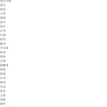
墨点字帖
语文
英语
小学
通用
初中
高中
行书
行楷
楷书
篆书
手写体
斜体
楷体
正楷
奶酪体
单面
双面
行书
楷书
专业
初学
儿童
清新
简约