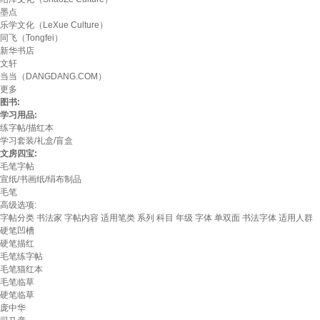
墨点
乐学文化（LeXue Culture）
同飞（Tongfei）
新华书店
文轩
当当（DANGDANG.COM）
更多
图书:
学习用品:
练字帖/描红本
学习套装/礼盒/盲盒
文房四宝:
毛笔字帖
宣纸/书画纸/绢布制品
毛笔
高级选项:
字帖分类
书法家
字帖内容
适用笔类
系列
科目
年级
字体
单双面
书法字体
适用人群
硬笔凹槽
硬笔描红
毛笔练字帖
毛笔猫红本
毛笔临草
硬笔临草
庞中华