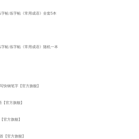
字帖 练字帖《常用成语》全套5本
字帖 练字帖《常用成语》随机一本
好写快钢笔字【官方旗舰】
语【官方旗舰】
习【官方旗舰】
百首【官方旗舰】