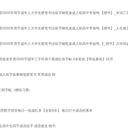
5000常用字成年人大学生硬笔书法练字钢笔速成人初高中李放鸣 【楷书】_宋词三
5000常用字成年人大学生硬笔书法练字钢笔速成人初高中李放鸣 【楷书】_人生格
5000常用字成年人大学生硬笔书法练字钢笔速成人初高中李放鸣 【_楷书】古诗词
龙常用3500字国学三字经弟子规描红练字帖 4本套装【带临摹纸】16开
人练字临摹钢笔硬笔书 常用成语 楷
正楷字帖（赠练习册）
偏旁数字拼音每日一练描红本【全套6本】 每日打卡成语积累本
高中生四字成语练字 成语接龙 楷书