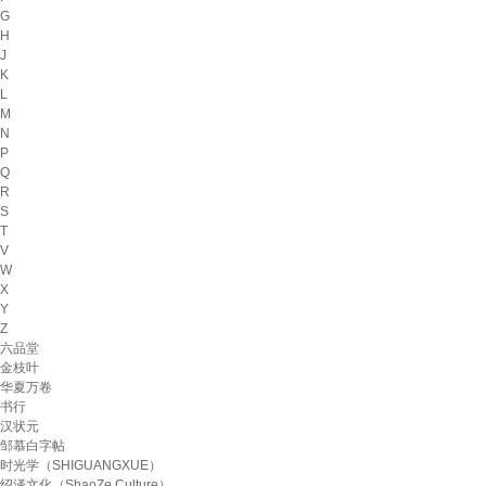
G
H
J
K
L
M
N
P
Q
R
S
T
V
W
X
Y
Z
六品堂
金枝叶
华夏万卷
书行
汉状元
邹慕白字帖
时光学（SHIGUANGXUE）
绍泽文化（ShaoZe Culture）