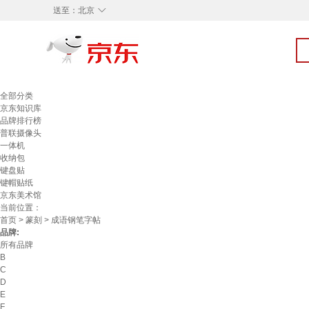
◇
送至：
北京
全部分类
京东知识库
品牌排行榜
普联摄像头
一体机
收纳包
键盘贴
键帽贴纸
京东美术馆
当前位置：
首页
>
篆刻
> 成语钢笔字帖
品牌:
所有品牌
B
C
D
E
F