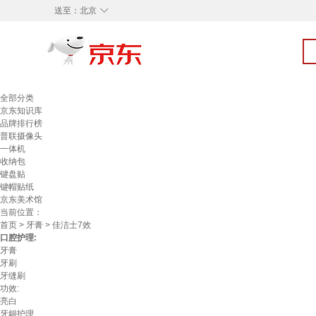
◇
送至：
北京
全部分类
京东知识库
品牌排行榜
普联摄像头
一体机
收纳包
键盘贴
键帽贴纸
京东美术馆
当前位置：
首页
>
牙膏
> 佳洁士7效
口腔护理:
牙膏
牙刷
牙缝刷
功效:
亮白
牙龈护理