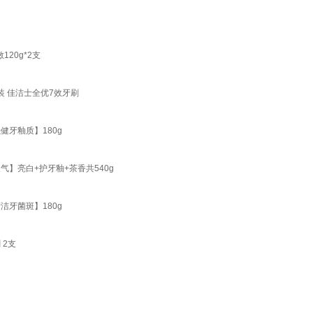
20g*2支
装 佳洁士全优7效牙刷
健牙釉质】180g
气】亮白+护牙釉+茶香共540g
洁牙菌斑】180g
 2支
）