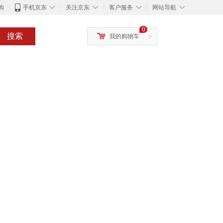
◇
◇
◇
◇
购
手机京东
关注京东
客户服务
网站导航
0
搜索
我的购物车
>