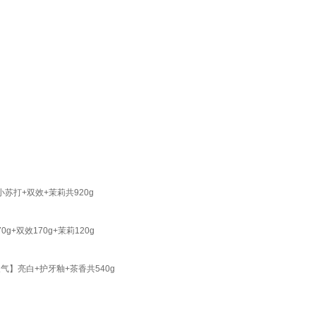
苏打+双效+茉莉共920g
+双效170g+茉莉120g
气】亮白+护牙釉+茶香共540g