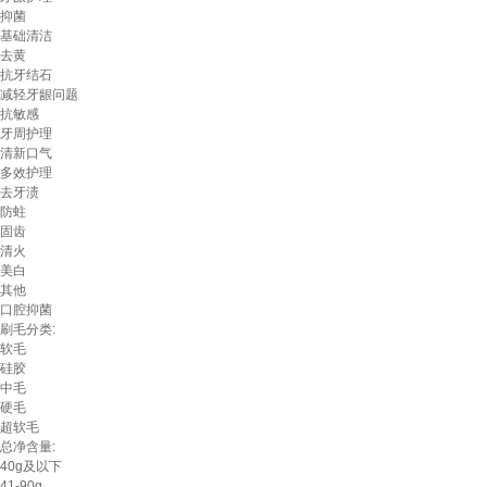
抑菌
基础清洁
去黄
抗牙结石
减轻牙龈问题
抗敏感
牙周护理
清新口气
多效护理
去牙渍
防蛀
固齿
清火
美白
其他
口腔抑菌
刷毛分类:
软毛
硅胶
中毛
硬毛
超软毛
总净含量:
40g及以下
41-90g