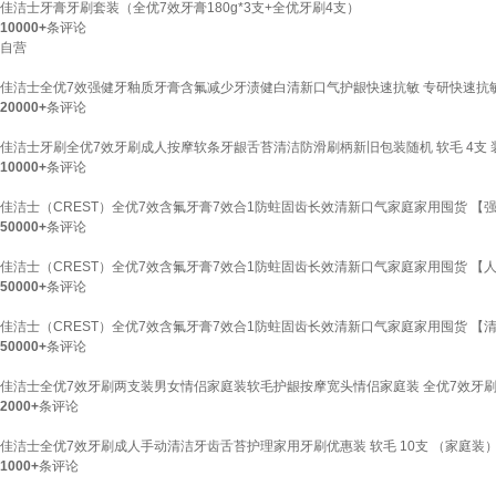
佳洁士牙膏牙刷套装（全优7效牙膏180g*3支+全优牙刷4支）
10000+
条评论
自营
佳洁士全优7效强健牙釉质牙膏含氟减少牙渍健白清新口气护龈快速抗敏 专研快速抗敏1
20000+
条评论
佳洁士牙刷全优7效牙刷成人按摩软条牙龈舌苔清洁防滑刷柄新旧包装随机 软毛 4支 
10000+
条评论
佳洁士（CREST）全优7效含氟牙膏7效合1防蛀固齿长效清新口气家庭家用囤货 【强
50000+
条评论
佳洁士（CREST）全优7效含氟牙膏7效合1防蛀固齿长效清新口气家庭家用囤货 【人
50000+
条评论
佳洁士（CREST）全优7效含氟牙膏7效合1防蛀固齿长效清新口气家庭家用囤货 【清
50000+
条评论
佳洁士全优7效牙刷两支装男女情侣家庭装软毛护龈按摩宽头情侣家庭装 全优7效牙刷
2000+
条评论
佳洁士全优7效牙刷成人手动清洁牙齿舌苔护理家用牙刷优惠装 软毛 10支 （家庭装
1000+
条评论