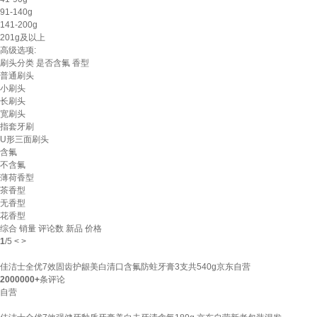
91-140g
141-200g
201g及以上
高级选项:
刷头分类
是否含氟
香型
普通刷头
小刷头
长刷头
宽刷头
指套牙刷
U形三面刷头
含氟
不含氟
薄荷香型
茶香型
无香型
花香型
综合
销量
评论数
新品
价格
1
/
5
<
>
佳洁士全优7效固齿护龈美白清口含氟防蛀牙膏3支共540g京东自营
2000000+
条评论
自营