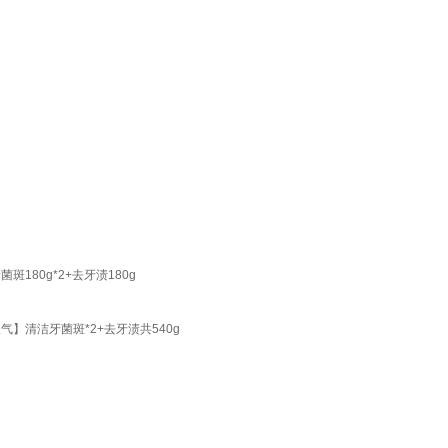
180g*2+去牙渍180g
】清洁牙菌斑*2+去牙渍共540g