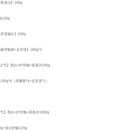
香深洁】180g
120g
牙渍健白】180g
牙釉质+去牙渍】180g*2
气】亮白+护牙釉+茶香共540g
0g*6（牙菌斑*4+去牙渍*2）
】亮白+护牙釉+茶香共1080g
+清火护龈120g