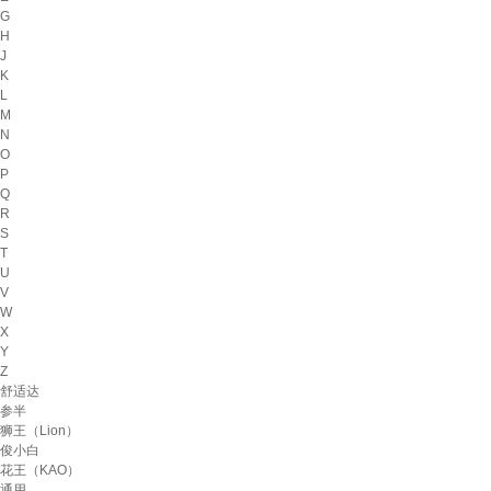
G
H
J
K
L
M
N
O
P
Q
R
S
T
U
V
W
X
Y
Z
舒适达
参半
狮王（Lion）
俊小白
花王（KAO）
通用