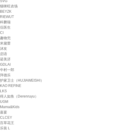
SVG
猫咪旺农场
BEYZK
RIEWUT
科鹏瑞
伍医生
CI
趣物兜
米黛蕾
沭友
启语
诺美济
GDLAI
中村一郎
拜德乐
护家卫士（HUJIAWEISHI）
KAO REFINE
LKS
得人如鱼（Derenruyu）
UGM
Mama&Kids
嘉宴
CLCEY
百草花王
乐装 L