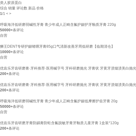
类人胶原蛋白
综合
销量
评论数
新品
价格
1
/
1
<
>
呼吸海洋低研磨弱碱性牙膏 青少年成人正畸含氟护龈护牙釉质牙膏 220g
50000+
条评论
自营
狮王DENT专研护龈啫喱牙膏85g口气清新改善牙周低研磨【临期清仓】
10000+
条评论
自营
优齿乐牙齿研磨膏·牙科推荐·医用械字号 牙科研磨抛光 牙膏状 牙黄牙渍烟渍美白抛光 
200+
条评论
优齿乐牙齿研磨膏·牙科推荐·医用械字号 牙科研磨抛光 牙膏状 牙黄牙渍烟渍美白抛光 
200+
条评论
呼吸海洋低研磨弱碱性牙膏 青少年成人正畸含氟护龈低摩擦护齿牙膏 20g
50000+
条评论
自营
优齿乐牙齿研磨牙膏防龋膏防蛀含氟脱敏牙膏牙釉质儿童牙膏 1盒装*120g
200+
条评论