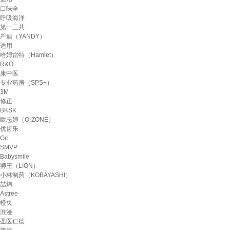
口味全
呼吸海洋
第一三共
严迪（YANDY）
适用
哈姆雷特（Hamlet）
R&O
康中医
专业药房（SPS+）
3M
修正
BKSK
欧志姆（O-ZONE）
优齿乐
Gc
SMVP
Babysmile
狮王（LION）
小林制药（KOBAYASHI）
喆炜
Astree
橙央
淮漫
圣医仁德