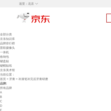
◇
送至：
北京
全部分类
京东知识库
品牌排行榜
普联摄像头
一体机
收纳包
键盘贴
键帽贴纸
京东美术馆
当前位置：
首页
>
牙膏
> 补漆笔补完后牙膏研磨
品牌:
所有品牌
A
B
C
D
E