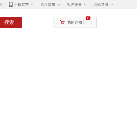
◇
◇
◇
◇
购
手机京东
关注京东
客户服务
网站导航
0
搜索
我的购物车
>