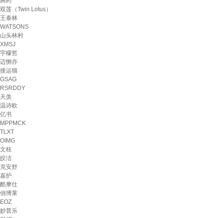
腾药
双莲（Twin Lotus）
王泰林
WATSONS
山头林村
XMSJ
宇檬哲
迈恻亦
接运猫
GSAG
RSRDDY
天羡
温诗欧
亿书
MPPMCK
TLXT
OIMG
文枝
皎洁
克安舒
嘉护
酷摩仕
俏博莱
EOZ
妙普乐