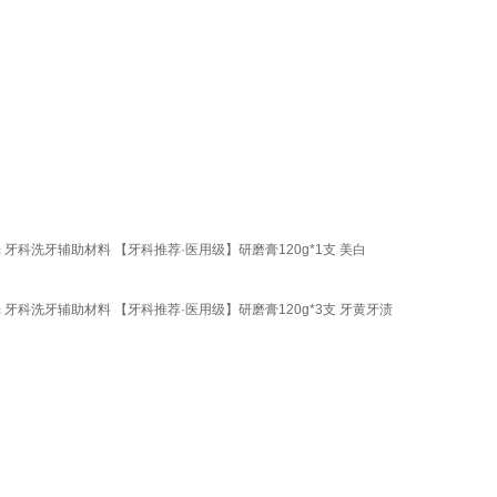
牙科洗牙辅助材料 【牙科推荐·医用级】研磨膏120g*1支 美白
牙科洗牙辅助材料 【牙科推荐·医用级】研磨膏120g*3支 牙黄牙渍