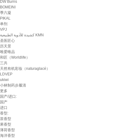
DW Burns
BOMEINI
季六凝
PIKAL
单剂
VPJ
كشيدة للأدوية الطبيعية KMN
圣医匠心
历天景
唯爱唯品
和匠（Worldlife）
三共
天然有机彩妆（naturaglacé）
LDVEP
ukiwi
小林制药步履清
更多
国产/进口:
国产
进口
香型:
茶香型
果香型
薄荷香型
海洋香型