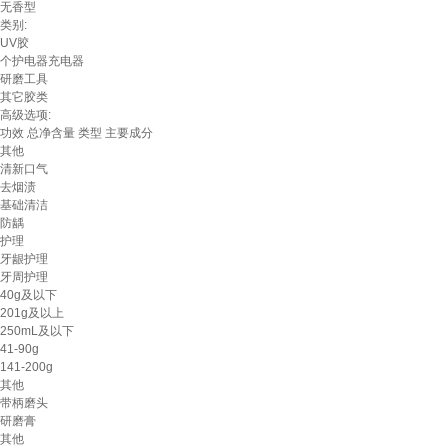
无香型
类别:
UV胶
个护电器充电器
研磨工具
其它胶类
高级选项:
功效
总净含量
类型
主要成分
其他
清新口气
去烟渍
基础清洁
防龋
护理
牙龈护理
牙周护理
40g及以下
201g及以上
250mL及以下
41-90g
141-200g
其他
带柄磨头
研磨膏
其他