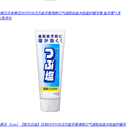
狮王日本狮王DENTOR汉方盐牙膏清新口气减轻出血大粒盐护龈牙膏 盐牙膏*1支
2条评价
狮王（Lion）【官方正品】日本DENTOR汉方盐牙膏清新口气减轻出血大粒盐护龈牙