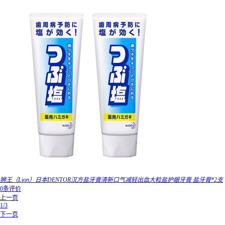
狮王（Lion）日本DENTOR汉方盐牙膏清新口气减轻出血大粒盐护龈牙膏 盐牙膏*2支
0条评价
上一页
1/3
下一页