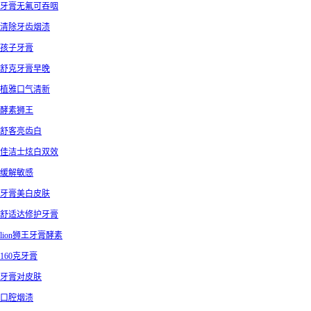
牙膏无氟可吞咽
清除牙齿烟渍
孩子牙膏
舒克牙膏早晚
植雅口气清新
酵素狮王
舒客亮齿白
佳洁士炫白双效
缓解敏感
牙膏美白皮肤
舒适达修护牙膏
lion狮王牙膏酵素
160克牙膏
牙膏对皮肤
口腔烟渍