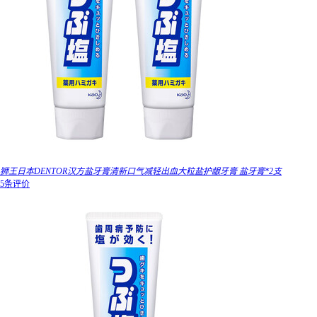
狮王日本DENTOR汉方盐牙膏清新口气减轻出血大粒盐护龈牙膏 盐牙膏*2支
5条评价